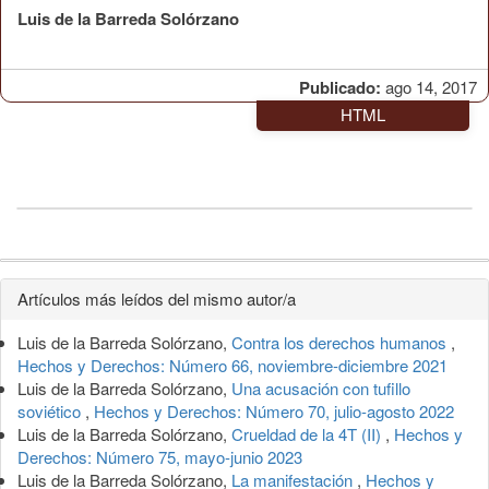
Luis de la Barreda Solórzano
Publicado:
ago 14, 2017
HTML
Detalles
Artículos más leídos del mismo autor/a
del
Luis de la Barreda Solórzano,
Contra los derechos humanos
,
artículo
Hechos y Derechos: Número 66, noviembre-diciembre 2021
Luis de la Barreda Solórzano,
Una acusación con tufillo
soviético
,
Hechos y Derechos: Número 70, julio-agosto 2022
Luis de la Barreda Solórzano,
Crueldad de la 4T (II)
,
Hechos y
Derechos: Número 75, mayo-junio 2023
Luis de la Barreda Solórzano,
La manifestación
,
Hechos y