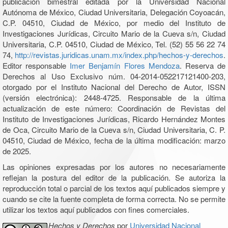
publicación bimestral editada por la Universidad Nacional
Autónoma de México, Ciudad Universitaria, Delegación Coyoacán,
C.P. 04510, Ciudad de México, por medio del Instituto de
Investigaciones Jurídicas, Circuito Mario de la Cueva s/n, Ciudad
Universitaria, C.P. 04510, Ciudad de México, Tel. (52) 55 56 22 74
74,
http://revistas.juridicas.unam.mx/index.php/hechos-y-derechos
.
Editor responsable
Imer Benjamín Flores Mendoza
. Reserva de
Derechos al Uso Exclusivo núm. 04-2014-052217121400-203,
otorgado por el Instituto Nacional del Derecho de Autor, ISSN
(versión electrónica): 2448-4725. Responsable de la última
actualización de este número: Coordinación de Revistas del
Instituto de Investigaciones Jurídicas, Ricardo Hernández Montes
de Oca, Circuito Mario de la Cueva s/n, Ciudad Universitaria, C. P.
04510, Ciudad de México, fecha de la última modificación: marzo
de 2025.
Las opiniones expresadas por los autores no necesariamente
reflejan la postura del editor de la publicación. Se autoriza la
reproducción total o parcial de los textos aquí publicados siempre y
cuando se cite la fuente completa de forma correcta. No se permite
utilizar los textos aquí publicados con fines comerciales.
Hechos y Derechos
por
Universidad Nacional