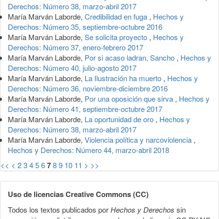
Derechos: Número 38, marzo-abril 2017
María Marván Laborde,
Credibilidad en fuga
,
Hechos y
Derechos: Número 35, septiembre-octubre 2016
María Marván Laborde,
Se solicita proyecto
,
Hechos y
Derechos: Número 37, enero-febrero 2017
María Marván Laborde,
Por si acaso ladran, Sancho
,
Hechos y
Derechos: Número 40, julio-agosto 2017
María Marván Laborde,
La Ilustración ha muerto
,
Hechos y
Derechos: Número 36, noviembre-diciembre 2016
María Marván Laborde,
Por una oposición que sirva
,
Hechos y
Derechos: Número 41, septiembre-octubre 2017
María Marván Laborde,
La oportunidad de oro
,
Hechos y
Derechos: Número 38, marzo-abril 2017
María Marván Laborde,
Violencia política y narcoviolencia
,
Hechos y Derechos: Número 44, marzo-abril 2018
<<
<
2
3
4
5
6
7
8
9
10
11
>
>>
Uso de licencias Creative Commons (CC)
Todos los textos publicados por
Hechos y Derechos
sin