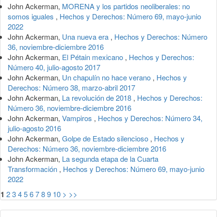
John Ackerman,
MORENA y los partidos neoliberales: no
somos iguales
,
Hechos y Derechos: Número 69, mayo-junio
2022
John Ackerman,
Una nueva era
,
Hechos y Derechos: Número
36, noviembre-diciembre 2016
John Ackerman,
El Pétain mexicano
,
Hechos y Derechos:
Número 40, julio-agosto 2017
John Ackerman,
Un chapulín no hace verano
,
Hechos y
Derechos: Número 38, marzo-abril 2017
John Ackerman,
La revolución de 2018
,
Hechos y Derechos:
Número 36, noviembre-diciembre 2016
John Ackerman,
Vampiros
,
Hechos y Derechos: Número 34,
julio-agosto 2016
John Ackerman,
Golpe de Estado silencioso
,
Hechos y
Derechos: Número 36, noviembre-diciembre 2016
John Ackerman,
La segunda etapa de la Cuarta
Transformación
,
Hechos y Derechos: Número 69, mayo-junio
2022
1
2
3
4
5
6
7
8
9
10
>
>>