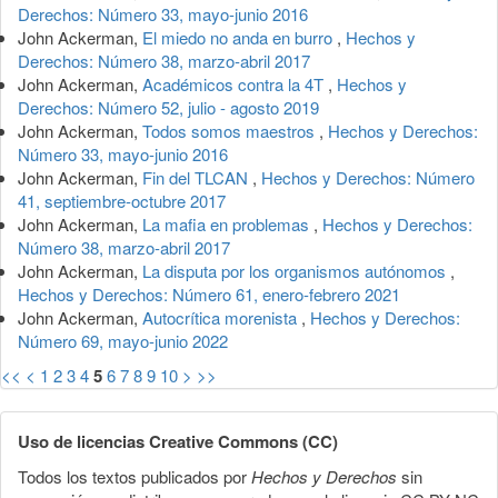
Derechos: Número 33, mayo-junio 2016
John Ackerman,
El miedo no anda en burro
,
Hechos y
Derechos: Número 38, marzo-abril 2017
John Ackerman,
Académicos contra la 4T
,
Hechos y
Derechos: Número 52, julio - agosto 2019
John Ackerman,
Todos somos maestros
,
Hechos y Derechos:
Número 33, mayo-junio 2016
John Ackerman,
Fin del TLCAN
,
Hechos y Derechos: Número
41, septiembre-octubre 2017
John Ackerman,
La mafia en problemas
,
Hechos y Derechos:
Número 38, marzo-abril 2017
John Ackerman,
La disputa por los organismos autónomos
,
Hechos y Derechos: Número 61, enero-febrero 2021
John Ackerman,
Autocrítica morenista
,
Hechos y Derechos:
Número 69, mayo-junio 2022
<<
<
1
2
3
4
5
6
7
8
9
10
>
>>
Uso de licencias Creative Commons (CC)
Todos los textos publicados por
Hechos y Derechos
sin