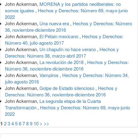
John Ackerman,
MORENA y los partidos neoliberales: no
somos iguales
,
Hechos y Derechos: Número 69, mayo-junio
2022
John Ackerman,
Una nueva era
,
Hechos y Derechos: Número
36, noviembre-diciembre 2016
John Ackerman,
El Pétain mexicano
,
Hechos y Derechos:
Número 40, julio-agosto 2017
John Ackerman,
Un chapulín no hace verano
,
Hechos y
Derechos: Número 38, marzo-abril 2017
John Ackerman,
La revolución de 2018
,
Hechos y Derechos:
Número 36, noviembre-diciembre 2016
John Ackerman,
Vampiros
,
Hechos y Derechos: Número 34,
julio-agosto 2016
John Ackerman,
Golpe de Estado silencioso
,
Hechos y
Derechos: Número 36, noviembre-diciembre 2016
John Ackerman,
La segunda etapa de la Cuarta
Transformación
,
Hechos y Derechos: Número 69, mayo-junio
2022
1
2
3
4
5
6
7
8
9
10
>
>>