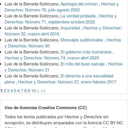
Luis de la Barreda Solórzano,
Apología del crimen
,
Hechos y
Derechos: Número 76, julio-agosto 2023
Luis de la Barreda Solórzano,
La verdad probada
,
Hechos y
Derechos: Número 71, septiembre-octubre 2022
Luis de la Barreda Solórzano,
Impunidad
,
Hechos y Derechos:
Número 32, marzo-abril 2016
Luis de la Barreda Solórzano,
Mensajes subliminales
,
Hechos
y Derechos: Número 30
Luis de la Barreda Solórzano,
El gobierno más humanista
,
Hechos y Derechos: Número 74, marzo-abril 2023
Luis de la Barreda Solórzano,
El mito del buen salvaje
,
Hechos
y Derechos: Número 31
Luis de la Barreda Solórzano,
El derecho a una sexualidad
plena
,
Hechos y Derechos: Número 37, enero-febrero 2017
1
2
3
4
5
6
7
8
9
10
>
>>
Uso de licencias Creative Commons (CC)
Todos los textos publicados por
Hechos y Derechos
sin
excepción, se distribuyen amparados con la licencia CC BY-NC