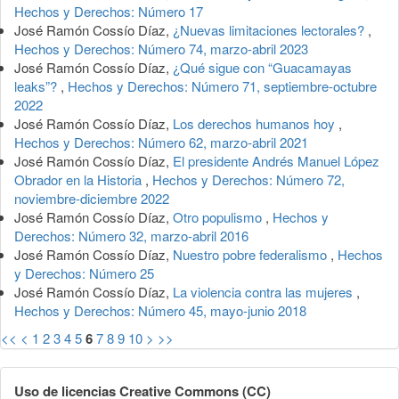
Hechos y Derechos: Número 17
José Ramón Cossío Díaz,
¿Nuevas limitaciones lectorales?
,
Hechos y Derechos: Número 74, marzo-abril 2023
José Ramón Cossío Díaz,
¿Qué sigue con “Guacamayas
leaks”?
,
Hechos y Derechos: Número 71, septiembre-octubre
2022
José Ramón Cossío Díaz,
Los derechos humanos hoy
,
Hechos y Derechos: Número 62, marzo-abril 2021
José Ramón Cossío Díaz,
El presidente Andrés Manuel López
Obrador en la Historia
,
Hechos y Derechos: Número 72,
noviembre-diciembre 2022
José Ramón Cossío Díaz,
Otro populismo
,
Hechos y
Derechos: Número 32, marzo-abril 2016
José Ramón Cossío Díaz,
Nuestro pobre federalismo
,
Hechos
y Derechos: Número 25
José Ramón Cossío Díaz,
La violencia contra las mujeres
,
Hechos y Derechos: Número 45, mayo-junio 2018
<<
<
1
2
3
4
5
6
7
8
9
10
>
>>
Uso de licencias Creative Commons (CC)