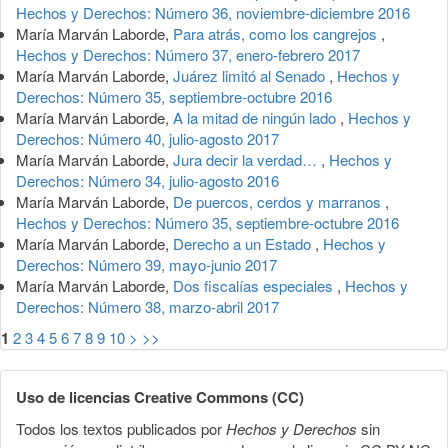
Hechos y Derechos: Número 36, noviembre-diciembre 2016
María Marván Laborde,
Para atrás, como los cangrejos
,
Hechos y Derechos: Número 37, enero-febrero 2017
María Marván Laborde,
Juárez limitó al Senado
,
Hechos y
Derechos: Número 35, septiembre-octubre 2016
María Marván Laborde,
A la mitad de ningún lado
,
Hechos y
Derechos: Número 40, julio-agosto 2017
María Marván Laborde,
Jura decir la verdad…
,
Hechos y
Derechos: Número 34, julio-agosto 2016
María Marván Laborde,
De puercos, cerdos y marranos
,
Hechos y Derechos: Número 35, septiembre-octubre 2016
María Marván Laborde,
Derecho a un Estado
,
Hechos y
Derechos: Número 39, mayo-junio 2017
María Marván Laborde,
Dos fiscalías especiales
,
Hechos y
Derechos: Número 38, marzo-abril 2017
1
2
3
4
5
6
7
8
9
10
>
>>
Uso de licencias Creative Commons (CC)
Todos los textos publicados por
Hechos y Derechos
sin