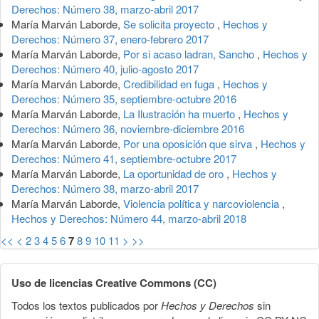
Derechos: Número 38, marzo-abril 2017
María Marván Laborde,
Se solicita proyecto
,
Hechos y
Derechos: Número 37, enero-febrero 2017
María Marván Laborde,
Por si acaso ladran, Sancho
,
Hechos y
Derechos: Número 40, julio-agosto 2017
María Marván Laborde,
Credibilidad en fuga
,
Hechos y
Derechos: Número 35, septiembre-octubre 2016
María Marván Laborde,
La Ilustración ha muerto
,
Hechos y
Derechos: Número 36, noviembre-diciembre 2016
María Marván Laborde,
Por una oposición que sirva
,
Hechos y
Derechos: Número 41, septiembre-octubre 2017
María Marván Laborde,
La oportunidad de oro
,
Hechos y
Derechos: Número 38, marzo-abril 2017
María Marván Laborde,
Violencia política y narcoviolencia
,
Hechos y Derechos: Número 44, marzo-abril 2018
<<
<
2
3
4
5
6
7
8
9
10
11
>
>>
Uso de licencias Creative Commons (CC)
Todos los textos publicados por
Hechos y Derechos
sin