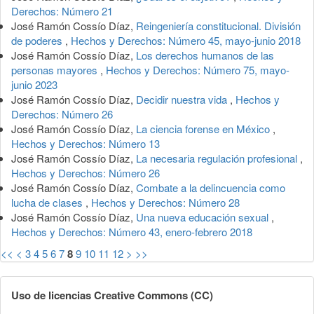
Derechos: Número 21
José Ramón Cossío Díaz,
Reingeniería constitucional. División
de poderes
,
Hechos y Derechos: Número 45, mayo-junio 2018
José Ramón Cossío Díaz,
Los derechos humanos de las
personas mayores
,
Hechos y Derechos: Número 75, mayo-
junio 2023
José Ramón Cossío Díaz,
Decidir nuestra vida
,
Hechos y
Derechos: Número 26
José Ramón Cossío Díaz,
La ciencia forense en México
,
Hechos y Derechos: Número 13
José Ramón Cossío Díaz,
La necesaria regulación profesional
,
Hechos y Derechos: Número 26
José Ramón Cossío Díaz,
Combate a la delincuencia como
lucha de clases
,
Hechos y Derechos: Número 28
José Ramón Cossío Díaz,
Una nueva educación sexual
,
Hechos y Derechos: Número 43, enero-febrero 2018
<<
<
3
4
5
6
7
8
9
10
11
12
>
>>
Uso de licencias Creative Commons (CC)