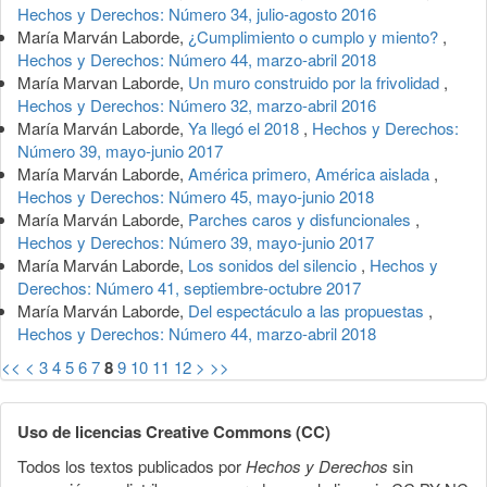
Hechos y Derechos: Número 34, julio-agosto 2016
María Marván Laborde,
¿Cumplimiento o cumplo y miento?
,
Hechos y Derechos: Número 44, marzo-abril 2018
María Marvan Laborde,
Un muro construido por la frivolidad
,
Hechos y Derechos: Número 32, marzo-abril 2016
María Marván Laborde,
Ya llegó el 2018
,
Hechos y Derechos:
Número 39, mayo-junio 2017
María Marván Laborde,
América primero, América aislada
,
Hechos y Derechos: Número 45, mayo-junio 2018
María Marván Laborde,
Parches caros y disfuncionales
,
Hechos y Derechos: Número 39, mayo-junio 2017
María Marván Laborde,
Los sonidos del silencio
,
Hechos y
Derechos: Número 41, septiembre-octubre 2017
María Marván Laborde,
Del espectáculo a las propuestas
,
Hechos y Derechos: Número 44, marzo-abril 2018
<<
<
3
4
5
6
7
8
9
10
11
12
>
>>
Uso de licencias Creative Commons (CC)
Todos los textos publicados por
Hechos y Derechos
sin