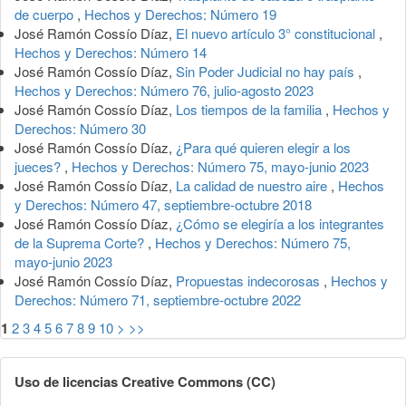
de cuerpo
,
Hechos y Derechos: Número 19
José Ramón Cossío Díaz,
El nuevo artículo 3° constitucional
,
Hechos y Derechos: Número 14
José Ramón Cossío Díaz,
Sin Poder Judicial no hay país
,
Hechos y Derechos: Número 76, julio-agosto 2023
José Ramón Cossío Díaz,
Los tiempos de la familia
,
Hechos y
Derechos: Número 30
José Ramón Cossío Díaz,
¿Para qué quieren elegir a los
jueces?
,
Hechos y Derechos: Número 75, mayo-junio 2023
José Ramón Cossío Díaz,
La calidad de nuestro aire
,
Hechos
y Derechos: Número 47, septiembre-octubre 2018
José Ramón Cossío Díaz,
¿Cómo se elegiría a los integrantes
de la Suprema Corte?
,
Hechos y Derechos: Número 75,
mayo-junio 2023
José Ramón Cossío Díaz,
Propuestas indecorosas
,
Hechos y
Derechos: Número 71, septiembre-octubre 2022
1
2
3
4
5
6
7
8
9
10
>
>>
Uso de licencias Creative Commons (CC)