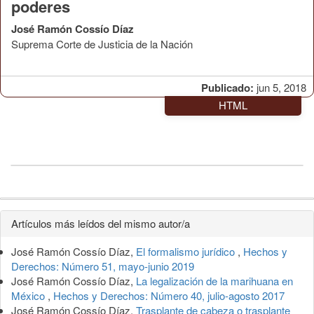
poderes
José Ramón Cossío Díaz
Suprema Corte de Justicia de la Nación
Publicado:
jun 5, 2018
HTML
Detalles
Artículos más leídos del mismo autor/a
del
José Ramón Cossío Díaz,
El formalismo jurídico
,
Hechos y
artículo
Derechos: Número 51, mayo-junio 2019
José Ramón Cossío Díaz,
La legalización de la marihuana en
México
,
Hechos y Derechos: Número 40, julio-agosto 2017
José Ramón Cossío Díaz,
Trasplante de cabeza o trasplante