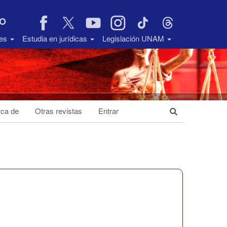
VO
des
Estudia en jurídicas
Legislación UNAM
ca de
Otras revistas
Entrar