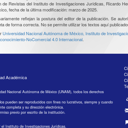
ón de Revistas del Instituto de Investigaciones Jurídicas, Ricardo 
xico, fecha de la última modificación: marzo de 2025.
iamente reflejan la postura del editor de la publicación. Se autoriz
a de forma correcta. No se permite utilizar los textos aquí publicad
r
Universidad Nacional Autónoma de México, Instituto de Investigaci
onocimiento-NoComercial 4.0 Internacional
.
Ci
Ci
idad Académica
C
Te
idad Nacional Autónoma de México (UNAM), todos los derechos
dos pueden ser reproducidos con fines no lucrativos, siempre y cuando
ente completa y su dirección electrónica.
miso previo por escrito de la institución.
el Instituto de Investigaciones Jurídicas.