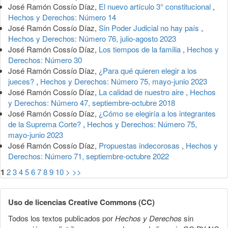
José Ramón Cossío Díaz,
El nuevo artículo 3° constitucional
,
Hechos y Derechos: Número 14
José Ramón Cossío Díaz,
Sin Poder Judicial no hay país
,
Hechos y Derechos: Número 76, julio-agosto 2023
José Ramón Cossío Díaz,
Los tiempos de la familia
,
Hechos y
Derechos: Número 30
José Ramón Cossío Díaz,
¿Para qué quieren elegir a los
jueces?
,
Hechos y Derechos: Número 75, mayo-junio 2023
José Ramón Cossío Díaz,
La calidad de nuestro aire
,
Hechos
y Derechos: Número 47, septiembre-octubre 2018
José Ramón Cossío Díaz,
¿Cómo se elegiría a los integrantes
de la Suprema Corte?
,
Hechos y Derechos: Número 75,
mayo-junio 2023
José Ramón Cossío Díaz,
Propuestas indecorosas
,
Hechos y
Derechos: Número 71, septiembre-octubre 2022
1
2
3
4
5
6
7
8
9
10
>
>>
Uso de licencias Creative Commons (CC)
Todos los textos publicados por
Hechos y Derechos
sin