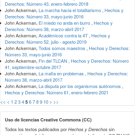
Derechos: Número 43, enero-febrero 2018
John Ackerman,
La marcha hacia el totalitarismo
,
Hechos y
Derechos: Número 33, mayo-junio 2016
John Ackerman,
El miedo no anda en burro
,
Hechos y
Derechos: Número 38, marzo-abril 2017
John Ackerman,
Académicos contra la 4T
,
Hechos y
Derechos: Número 52, julio - agosto 2019
John Ackerman,
Todos somos maestros
,
Hechos y Derechos:
Número 33, mayo-junio 2016
John Ackerman,
Fin del TLCAN
,
Hechos y Derechos: Número
41, septiembre-octubre 2017
John Ackerman,
La mafia en problemas
,
Hechos y Derechos:
Número 38, marzo-abril 2017
John Ackerman,
La disputa por los organismos autónomos
,
Hechos y Derechos: Número 61, enero-febrero 2021
<<
<
1
2
3
4
5
6
7
8
9
10
>
>>
Uso de licencias Creative Commons (CC)
Todos los textos publicados por
Hechos y Derechos
sin