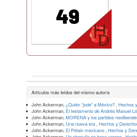
Detalles
Artículos más leídos del mismo autor/a
del
John Ackerman,
¿Quién “jode” a México?
,
Hechos y
artículo
John Ackerman,
El testamento de Andrés Manuel 
John Ackerman,
MORENA y los partidos neoliberale
John Ackerman,
Una nueva era
,
Hechos y Derechos
John Ackerman,
El Pétain mexicano
,
Hechos y Dere
John Ackerman,
Un chapulín no hace verano
,
Hecho