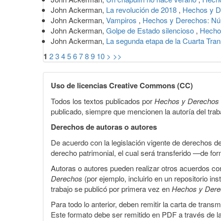
John Ackerman,
La revolución de 2018
,
Hechos y D
John Ackerman,
Vampiros
,
Hechos y Derechos: Núm
John Ackerman,
Golpe de Estado silencioso
,
Hecho
John Ackerman,
La segunda etapa de la Cuarta Tra
1
2
3
4
5
6
7
8
9
10
>
>>
Uso de licencias Creative Commons (CC)
Todos los textos publicados por
Hechos y Derechos
publicado, siempre que mencionen la autoría del trabaj
Derechos de autoras o autores
De acuerdo con la legislación vigente de derechos d
derecho patrimonial, el cual será transferido —de f
Autoras o autores pueden realizar otros acuerdos cont
Derechos
(por ejemplo, incluirlo en un repositorio in
trabajo se publicó por primera vez en
Hechos y Der
Para todo lo anterior, deben remitir la carta de tran
Este formato debe ser remitido en PDF a través de l