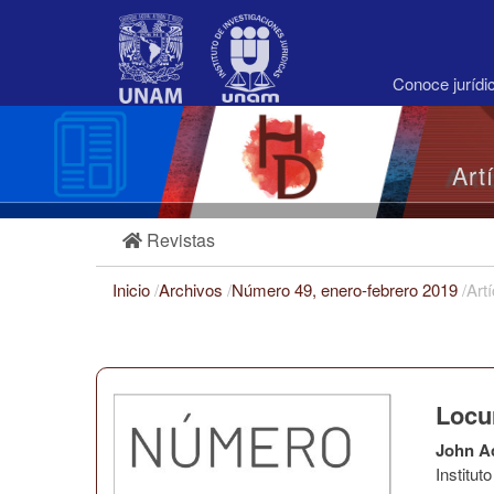
Navegación
principal
Contenido
principal
Conoce juríd
Barra
lateral
Art
Revistas
Inicio
/
Archivos
/
Número 49, enero-febrero 2019
/
Art
Locu
John A
Institu