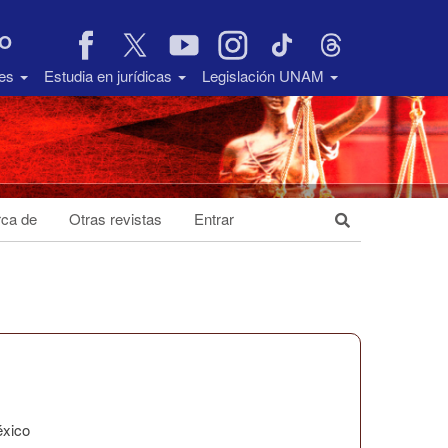
VO
des
Estudia en jurídicas
Legislación UNAM
ca de
Otras revistas
Entrar
éxico