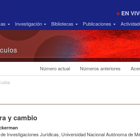
EN VI
icas
Investigación
Bibliotecas
Publicaciones
Activida
ículos
Número actual
Números anteriores
Acer
ículos
ra y cambio
ckerman
to de Investigaciones Jurídicas, Universidad Nacional Autónoma de M