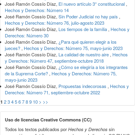
José Ramón Cossío Díaz,
El nuevo artículo 3° constitucional
,
Hechos y Derechos: Número 14
José Ramón Cossío Díaz,
Sin Poder Judicial no hay país
,
Hechos y Derechos: Número 76, julio-agosto 2023
José Ramón Cossío Díaz,
Los tiempos de la familia
,
Hechos y
Derechos: Número 30
José Ramón Cossío Díaz,
¿Para qué quieren elegir a los
jueces?
,
Hechos y Derechos: Número 75, mayo-junio 2023
José Ramón Cossío Díaz,
La calidad de nuestro aire
,
Hechos
y Derechos: Número 47, septiembre-octubre 2018
José Ramón Cossío Díaz,
¿Cómo se elegiría a los integrantes
de la Suprema Corte?
,
Hechos y Derechos: Número 75,
mayo-junio 2023
José Ramón Cossío Díaz,
Propuestas indecorosas
,
Hechos y
Derechos: Número 71, septiembre-octubre 2022
1
2
3
4
5
6
7
8
9
10
>
>>
Uso de licencias Creative Commons (CC)
Todos los textos publicados por
Hechos y Derechos
sin