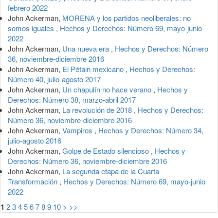
febrero 2022
John Ackerman,
MORENA y los partidos neoliberales: no
somos iguales
,
Hechos y Derechos: Número 69, mayo-junio
2022
John Ackerman,
Una nueva era
,
Hechos y Derechos: Número
36, noviembre-diciembre 2016
John Ackerman,
El Pétain mexicano
,
Hechos y Derechos:
Número 40, julio-agosto 2017
John Ackerman,
Un chapulín no hace verano
,
Hechos y
Derechos: Número 38, marzo-abril 2017
John Ackerman,
La revolución de 2018
,
Hechos y Derechos:
Número 36, noviembre-diciembre 2016
John Ackerman,
Vampiros
,
Hechos y Derechos: Número 34,
julio-agosto 2016
John Ackerman,
Golpe de Estado silencioso
,
Hechos y
Derechos: Número 36, noviembre-diciembre 2016
John Ackerman,
La segunda etapa de la Cuarta
Transformación
,
Hechos y Derechos: Número 69, mayo-junio
2022
1
2
3
4
5
6
7
8
9
10
>
>>