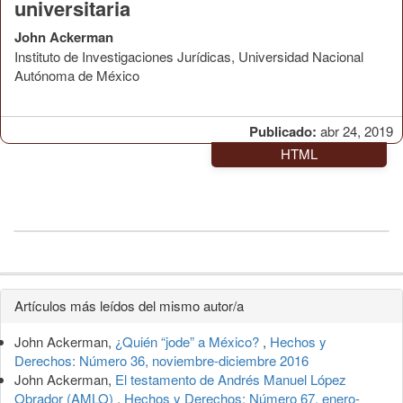
universitaria
John Ackerman
Instituto de Investigaciones Jurídicas, Universidad Nacional
Autónoma de México
Publicado:
abr 24, 2019
HTML
Detalles
Artículos más leídos del mismo autor/a
del
John Ackerman,
¿Quién “jode” a México?
,
Hechos y
artículo
Derechos: Número 36, noviembre-diciembre 2016
John Ackerman,
El testamento de Andrés Manuel López
Obrador (AMLO)
,
Hechos y Derechos: Número 67, enero-