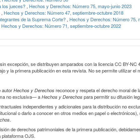
a los jueces?
,
Hechos y Derechos: Número 75, mayo-junio 2023
e
,
Hechos y Derechos: Número 47, septiembre-octubre 2018
integrantes de la Suprema Corte?
,
Hechos y Derechos: Número 75, m
,
Hechos y Derechos: Número 71, septiembre-octubre 2022
sin excepción, se distribuyen amparados con la licencia CC BY-NC 4.0 
o y la primera publicación en esta revista. No se permite utilizar el 
e autor
Hechos y Derechos
reconoce y respeta el derecho moral de las
orma no exclusiva— a
Hechos y Derechos
para permitir su difusión le
ractuales independientes y adicionales para la distribución no exclus
stitucional o darlo a conocer en otros medios en papel o electrónicos)
echos
.
smisión de derechos patrimoniales de la primera publicación, debidamen
a plataforma OJS.