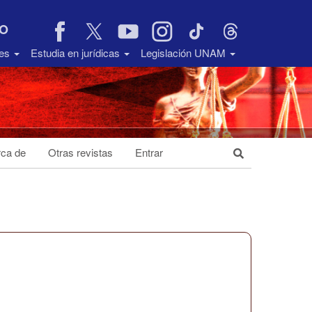
VO
des
Estudia en jurídicas
Legislación UNAM
ca de
Otras revistas
Entrar