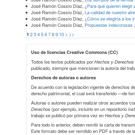
José Ramón Cossío Díaz,
¿Para qué quieren elegir 
José Ramón Cossío Díaz,
La calidad de nuestro air
José Ramón Cossío Díaz,
¿Cómo se elegiría a los 
José Ramón Cossío Díaz,
Propuestas indecorosas
1
2
3
4
5
6
7
8
9
10
>
>>
Uso de licencias Creative Commons (CC)
Todos los textos publicados por
Hechos y Derechos
publicado, siempre que mencionen la autoría del trabaj
Derechos de autoras o autores
De acuerdo con la legislación vigente de derechos d
derecho patrimonial, el cual será transferido —de f
Autoras o autores pueden realizar otros acuerdos cont
Derechos
(por ejemplo, incluirlo en un repositorio in
trabajo se publicó por primera vez en
Hechos y Der
Para todo lo anterior, deben remitir la carta de tran
Este formato debe ser remitido en PDF a través de l