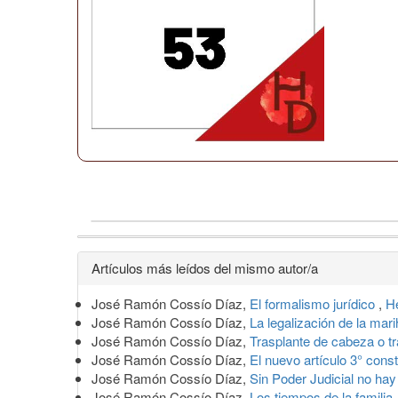
Detalles
Artículos más leídos del mismo autor/a
del
José Ramón Cossío Díaz,
El formalismo jurídico
,
H
artículo
José Ramón Cossío Díaz,
La legalización de la ma
José Ramón Cossío Díaz,
Trasplante de cabeza o t
José Ramón Cossío Díaz,
El nuevo artículo 3° const
José Ramón Cossío Díaz,
Sin Poder Judicial no ha
José Ramón Cossío Díaz,
Los tiempos de la familia