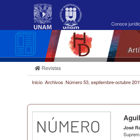
Navegación
principal
Contenido
principal
Conoce juríd
Barra
lateral
Art
Revistas
Inicio
/
Archivos
/
Número 53, septiembre-octubre 20
Aguil
José R
Suprema