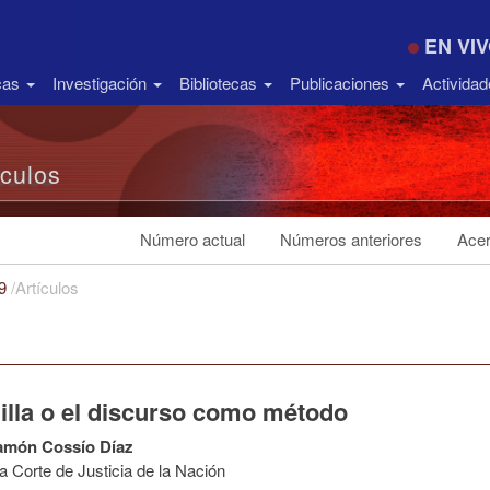
EN VI
icas
Investigación
Bibliotecas
Publicaciones
Activida
ículos
Número actual
Números anteriores
Acer
19
/
Artículos
illa o el discurso como método
amón Cossío Díaz
 Corte de Justicia de la Nación