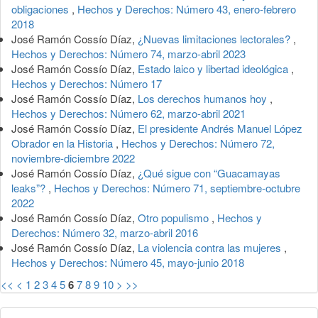
obligaciones
,
Hechos y Derechos: Número 43, enero-febrero
2018
José Ramón Cossío Díaz,
¿Nuevas limitaciones lectorales?
,
Hechos y Derechos: Número 74, marzo-abril 2023
José Ramón Cossío Díaz,
Estado laico y libertad ideológica
,
Hechos y Derechos: Número 17
José Ramón Cossío Díaz,
Los derechos humanos hoy
,
Hechos y Derechos: Número 62, marzo-abril 2021
José Ramón Cossío Díaz,
El presidente Andrés Manuel López
Obrador en la Historia
,
Hechos y Derechos: Número 72,
noviembre-diciembre 2022
José Ramón Cossío Díaz,
¿Qué sigue con “Guacamayas
leaks”?
,
Hechos y Derechos: Número 71, septiembre-octubre
2022
José Ramón Cossío Díaz,
Otro populismo
,
Hechos y
Derechos: Número 32, marzo-abril 2016
José Ramón Cossío Díaz,
La violencia contra las mujeres
,
Hechos y Derechos: Número 45, mayo-junio 2018
<<
<
1
2
3
4
5
6
7
8
9
10
>
>>