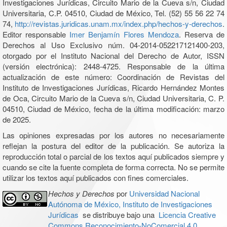
Investigaciones Jurídicas, Circuito Mario de la Cueva s/n, Ciudad
Universitaria, C.P. 04510, Ciudad de México, Tel. (52) 55 56 22 74
74,
http://revistas.juridicas.unam.mx/index.php/hechos-y-derechos
.
Editor responsable
Imer Benjamín Flores Mendoza
. Reserva de
Derechos al Uso Exclusivo núm. 04-2014-052217121400-203,
otorgado por el Instituto Nacional del Derecho de Autor, ISSN
(versión electrónica): 2448-4725. Responsable de la última
actualización de este número: Coordinación de Revistas del
Instituto de Investigaciones Jurídicas, Ricardo Hernández Montes
de Oca, Circuito Mario de la Cueva s/n, Ciudad Universitaria, C. P.
04510, Ciudad de México, fecha de la última modificación: marzo
de 2025.
Las opiniones expresadas por los autores no necesariamente
reflejan la postura del editor de la publicación. Se autoriza la
reproducción total o parcial de los textos aquí publicados siempre y
cuando se cite la fuente completa de forma correcta. No se permite
utilizar los textos aquí publicados con fines comerciales.
Hechos y Derechos
por
Universidad Nacional
Autónoma de México, Instituto de Investigaciones
Jurídicas
se distribuye bajo una
Licencia Creative
Commons Reconocimiento-NoComercial 4.0