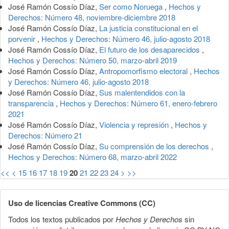
José Ramón Cossío Díaz,
Ser como Noruega
,
Hechos y
Derechos: Número 48, noviembre-diciembre 2018
José Ramón Cossío Díaz,
La justicia constitucional en el
porvenir
,
Hechos y Derechos: Número 46, julio-agosto 2018
José Ramón Cossío Díaz,
El futuro de los desaparecidos
,
Hechos y Derechos: Número 50, marzo-abril 2019
José Ramón Cossío Díaz,
Antropomorfismo electoral
,
Hechos
y Derechos: Número 46, julio-agosto 2018
José Ramón Cossío Díaz,
Sus malentendidos con la
transparencia
,
Hechos y Derechos: Número 61, enero-febrero
2021
José Ramón Cossío Díaz,
Violencia y represión
,
Hechos y
Derechos: Número 21
José Ramón Cossío Díaz,
Su comprensión de los derechos
,
Hechos y Derechos: Número 68, marzo-abril 2022
<<
<
15
16
17
18
19
20
21
22
23
24
>
>>
Uso de licencias Creative Commons (CC)
Todos los textos publicados por
Hechos y Derechos
sin