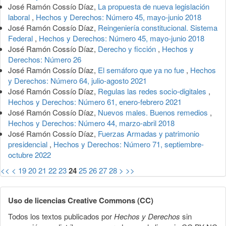
José Ramón Cossío Díaz,
La propuesta de nueva legislación
laboral
,
Hechos y Derechos: Número 45, mayo-junio 2018
José Ramón Cossío Díaz,
Reingeniería constitucional. Sistema
Federal
,
Hechos y Derechos: Número 45, mayo-junio 2018
José Ramón Cossío Díaz,
Derecho y ficción
,
Hechos y
Derechos: Número 26
José Ramón Cossío Díaz,
El semáforo que ya no fue
,
Hechos
y Derechos: Número 64, julio-agosto 2021
José Ramón Cossío Díaz,
Regulas las redes socio-digitales
,
Hechos y Derechos: Número 61, enero-febrero 2021
José Ramón Cossío Díaz,
Nuevos males. Buenos remedios
,
Hechos y Derechos: Número 44, marzo-abril 2018
José Ramón Cossío Díaz,
Fuerzas Armadas y patrimonio
presidencial
,
Hechos y Derechos: Número 71, septiembre-
octubre 2022
<<
<
19
20
21
22
23
24
25
26
27
28
>
>>
Uso de licencias Creative Commons (CC)
Todos los textos publicados por
Hechos y Derechos
sin