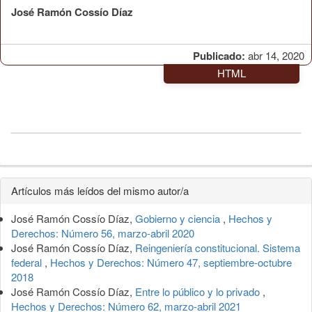
José Ramón Cossío Díaz
Publicado:
abr 14, 2020
HTML
Detalles
Artículos más leídos del mismo autor/a
del
José Ramón Cossío Díaz,
Gobierno y ciencia
,
Hechos y
artículo
Derechos: Número 56, marzo-abril 2020
José Ramón Cossío Díaz,
Reingeniería constitucional. Sistema
federal
,
Hechos y Derechos: Número 47, septiembre-octubre
2018
José Ramón Cossío Díaz,
Entre lo público y lo privado
,
Hechos y Derechos: Número 62, marzo-abril 2021