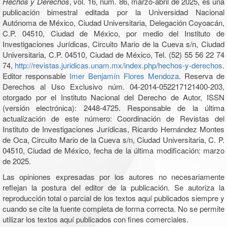
Hechos y Derechos
, vol. 16, núm. 86, marzo-abril de 2025, es una
publicación bimestral editada por la Universidad Nacional
Autónoma de México, Ciudad Universitaria, Delegación Coyoacán,
C.P. 04510, Ciudad de México, por medio del Instituto de
Investigaciones Jurídicas, Circuito Mario de la Cueva s/n, Ciudad
Universitaria, C.P. 04510, Ciudad de México, Tel. (52) 55 56 22 74
74,
http://revistas.juridicas.unam.mx/index.php/hechos-y-derechos
.
Editor responsable
Imer Benjamín Flores Mendoza
. Reserva de
Derechos al Uso Exclusivo núm. 04-2014-052217121400-203,
otorgado por el Instituto Nacional del Derecho de Autor, ISSN
(versión electrónica): 2448-4725. Responsable de la última
actualización de este número: Coordinación de Revistas del
Instituto de Investigaciones Jurídicas, Ricardo Hernández Montes
de Oca, Circuito Mario de la Cueva s/n, Ciudad Universitaria, C. P.
04510, Ciudad de México, fecha de la última modificación: marzo
de 2025.
Las opiniones expresadas por los autores no necesariamente
reflejan la postura del editor de la publicación. Se autoriza la
reproducción total o parcial de los textos aquí publicados siempre y
cuando se cite la fuente completa de forma correcta. No se permite
utilizar los textos aquí publicados con fines comerciales.