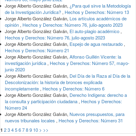
Jorge Alberto González Galván,
¿Para qué sirve la Metodología
de la Investigación Jurídica?
,
Hechos y Derechos: Número 13
Jorge Alberto González Galván,
Los artículos académicos de
opinión
,
Hechos y Derechos: Número 76, julio-agosto 2023
Jorge Alberto González Galván,
El auto-plagio académico
,
Hechos y Derechos: Número 76, julio-agosto 2023
Jorge Alberto González Galván,
Espejo de agua restaurado
,
Hechos y Derechos: Número 21
Jorge Alberto González Galván,
Alfonso Guillén Vicente: la
investigación jurídica
,
Hechos y Derechos: Número 57, mayo-
junio 2020
Jorge Alberto González Galván,
Del Día de la Raza al Día de la
Descolonización: la historia de bronces explicada
incompletamente
,
Hechos y Derechos: Número 6
Jorge Alberto González Galván,
Derecho Indígena: derecho a
la consulta y participación ciudadana
,
Hechos y Derechos:
Número 24
Jorge Alberto González Galván,
Nuevos presupuestos, para
nuevos tribunales locales
,
Hechos y Derechos: Número 31
1
2
3
4
5
6
7
8
9
10
>
>>