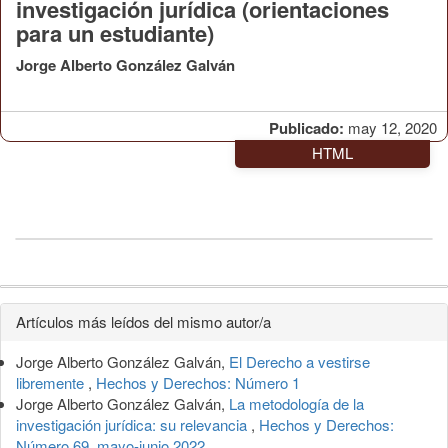
investigación jurídica (orientaciones
para un estudiante)
Jorge Alberto González Galván
Publicado:
may 12, 2020
HTML
Detalles
Artículos más leídos del mismo autor/a
del
Jorge Alberto González Galván,
El Derecho a vestirse
artículo
libremente
,
Hechos y Derechos: Número 1
Jorge Alberto González Galván,
La metodología de la
investigación jurídica: su relevancia
,
Hechos y Derechos:
Número 69, mayo-junio 2022