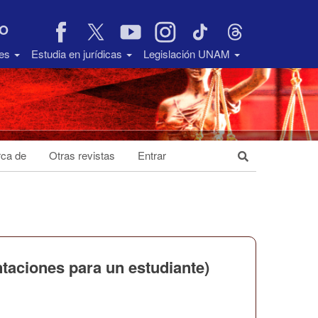
VO
des
Estudia en jurídicas
Legislación UNAM
ca de
Otras revistas
Entrar
ntaciones para un estudiante)