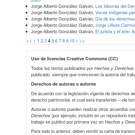
Jorge Alberto González Galván,
Los Idiomas del De
Jorge Alberto González Galván,
Voces indígenas par
Jorge Alberto González Galván,
Día de los derechos 
Jorge Alberto González Galván,
Jorge Ulises Carmona
Jorge Alberto González Galván,
El jurista y el arte
<<
<
1
2
3
4
5
6
7
8
9
10
>
>>
Uso de licencias Creative Commons (CC)
Todos los textos publicados por
Hechos y Derechos
publicado, siempre que mencionen la autoría del trabaj
Derechos de autoras o autores
De acuerdo con la legislación vigente de derechos d
derecho patrimonial, el cual será transferido —de f
Autoras o autores pueden realizar otros acuerdos cont
Derechos
(por ejemplo, incluirlo en un repositorio in
trabajo se publicó por primera vez en
Hechos y Der
Para todo lo anterior, deben remitir la carta de tran