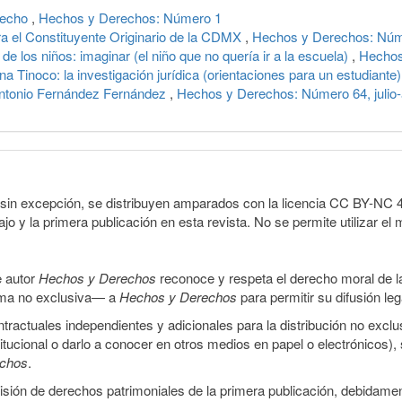
recho
,
Hechos y Derechos: Número 1
a el Constituyente Originario de la CDMX
,
Hechos y Derechos: Núm
de los niños: imaginar (el niño que no quería ir a la escuela)
,
Hechos
 Tinoco: la investigación jurídica (orientaciones para un estudiante
: Antonio Fernández Fernández
,
Hechos y Derechos: Número 64, julio
sin excepción, se distribuyen amparados con la licencia CC BY-NC 4.0 
o y la primera publicación en esta revista. No se permite utilizar el 
e autor
Hechos y Derechos
reconoce y respeta el derecho moral de las
orma no exclusiva— a
Hechos y Derechos
para permitir su difusión le
ractuales independientes y adicionales para la distribución no exclus
stitucional o darlo a conocer en otros medios en papel o electrónicos)
echos
.
smisión de derechos patrimoniales de la primera publicación, debidamen