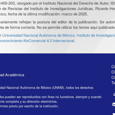
0-203, otorgado por el Instituto Nacional del Derecho de Autor, IS
ón de Revistas del Instituto de Investigaciones Jurídicas, Ricardo 
xico, fecha de la última modificación: marzo de 2025.
iamente reflejan la postura del editor de la publicación. Se autoriz
a de forma correcta. No se permite utilizar los textos aquí publicad
r
Universidad Nacional Autónoma de México, Instituto de Investigaci
onocimiento-NoComercial 4.0 Internacional
.
Ci
Ci
idad Académica
C
Te
idad Nacional Autónoma de México (UNAM), todos los derechos
dos pueden ser reproducidos con fines no lucrativos, siempre y cuando
ente completa y su dirección electrónica.
miso previo por escrito de la institución.