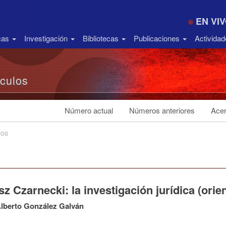
EN VI
icas
Investigación
Bibliotecas
Publicaciones
Activida
ículos
Número actual
Números anteriores
Acer
los
z Czarnecki: la investigación jurídica (orie
lberto González Galván