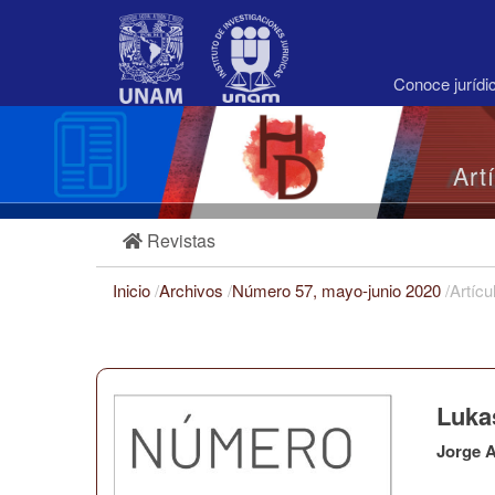
Navegación
principal
Contenido
principal
Conoce juríd
Barra
lateral
Art
Revistas
Inicio
/
Archivos
/
Número 57, mayo-junio 2020
/
Artícu
Lukas
Jorge A