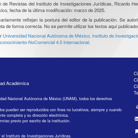
ón de Revistas del Instituto de Investigaciones Jurídicas, Ricardo 
xico, fecha de la última modificación: marzo de 2025.
iamente reflejan la postura del editor de la publicación. Se autoriz
a de forma correcta. No se permite utilizar los textos aquí publicad
r
Universidad Nacional Autónoma de México, Instituto de Investigaci
onocimiento-NoComercial 4.0 Internacional
.
Ci
Ci
idad Académica
C
Te
idad Nacional Autónoma de México (UNAM), todos los derechos
dos pueden ser reproducidos con fines no lucrativos, siempre y cuando
ente completa y su dirección electrónica.
miso previo por escrito de la institución.
el Instituto de Investigaciones Jurídicas.