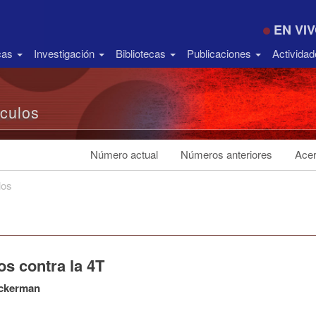
EN VI
icas
Investigación
Bibliotecas
Publicaciones
Activida
ículos
Número actual
Números anteriores
Acer
los
s contra la 4T
ckerman