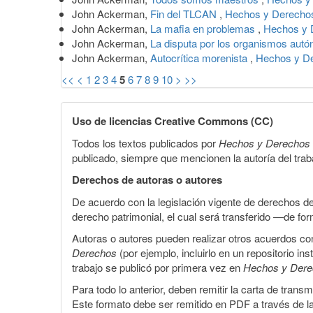
John Ackerman,
Fin del TLCAN
,
Hechos y Derechos
John Ackerman,
La mafia en problemas
,
Hechos y 
John Ackerman,
La disputa por los organismos au
John Ackerman,
Autocrítica morenista
,
Hechos y De
<<
<
1
2
3
4
5
6
7
8
9
10
>
>>
Uso de licencias Creative Commons (CC)
Todos los textos publicados por
Hechos y Derechos
publicado, siempre que mencionen la autoría del trabaj
Derechos de autoras o autores
De acuerdo con la legislación vigente de derechos d
derecho patrimonial, el cual será transferido —de f
Autoras o autores pueden realizar otros acuerdos cont
Derechos
(por ejemplo, incluirlo en un repositorio in
trabajo se publicó por primera vez en
Hechos y Der
Para todo lo anterior, deben remitir la carta de tran
Este formato debe ser remitido en PDF a través de l