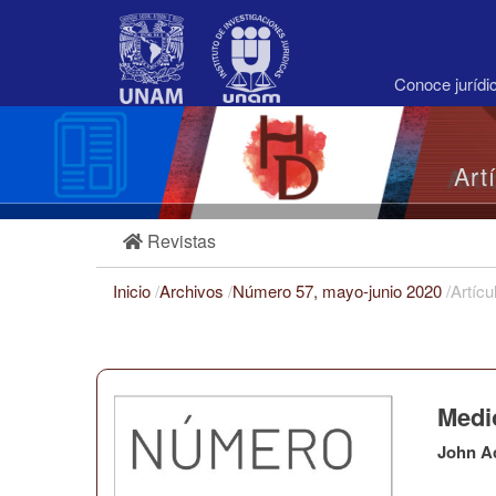
Navegación
principal
Contenido
principal
Conoce juríd
Barra
lateral
Art
Revistas
Inicio
/
Archivos
/
Número 57, mayo-junio 2020
/
Artícu
Medio
John A