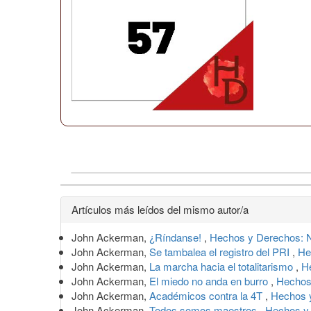
Detalles
Artículos más leídos del mismo autor/a
del
John Ackerman,
¿Ríndanse!
,
Hechos y Derechos: N
artículo
John Ackerman,
Se tambalea el registro del PRI
,
He
John Ackerman,
La marcha hacia el totalitarismo
,
H
John Ackerman,
El miedo no anda en burro
,
Hechos
John Ackerman,
Académicos contra la 4T
,
Hechos y
John Ackerman,
Todos somos maestros
,
Hechos y 