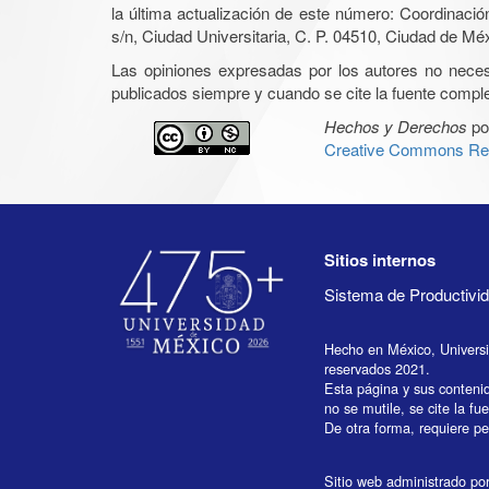
la última actualización de este número: Coordinaci
s/n, Ciudad Universitaria, C. P. 04510, Ciudad de Mé
Las opiniones expresadas por los autores no necesar
publicados siempre y cuando se cite la fuente complet
Hechos y Derechos
po
Creative Commons Rec
Sitios internos
Sistema de Productiv
Hecho en México, Univers
reservados 2021.
Esta página y sus conteni
no se mutile, se cite la fu
De otra forma, requiere per
Sitio web administrado por 