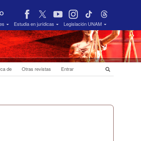
VO
des
Estudia en jurídicas
Legislación UNAM
ca de
Otras revistas
Entrar