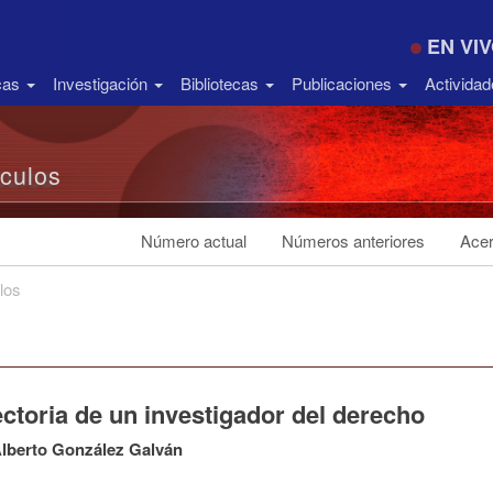
EN VI
icas
Investigación
Bibliotecas
Publicaciones
Activida
ículos
Número actual
Números anteriores
Acer
los
ctoria de un investigador del derecho
lberto González Galván