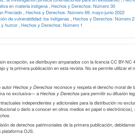
ativa en materia indígena
,
Hechos y Derechos: Número 30
an Preciado
,
Hechos y Derechos: Número 69, mayo-junio 2022
ión de vulnerabilidad: los indígenas
,
Hechos y Derechos: Número 2
io y humor
,
Hechos y Derechos: Número 1
sin excepción, se distribuyen amparados con la licencia CC BY-NC 4.0 
o y la primera publicación en esta revista. No se permite utilizar el 
e autor
Hechos y Derechos
reconoce y respeta el derecho moral de las
orma no exclusiva— a
Hechos y Derechos
para permitir su difusión le
ractuales independientes y adicionales para la distribución no exclus
stitucional o darlo a conocer en otros medios en papel o electrónicos)
echos
.
smisión de derechos patrimoniales de la primera publicación, debidamen
a plataforma OJS.