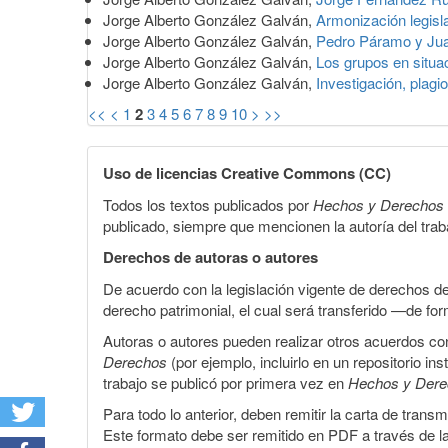
Jorge Alberto González Galván,
Armonización legisl
Jorge Alberto González Galván,
Pedro Páramo y Ju
Jorge Alberto González Galván,
Los grupos en situac
Jorge Alberto González Galván,
Investigación, plag
<<
<
1
2
3
4
5
6
7
8
9
10
>
>>
Uso de licencias Creative Commons (CC)
Todos los textos publicados por
Hechos y Derechos
publicado, siempre que mencionen la autoría del trabaj
Derechos de autoras o autores
De acuerdo con la legislación vigente de derechos d
derecho patrimonial, el cual será transferido —de f
Autoras o autores pueden realizar otros acuerdos cont
Derechos
(por ejemplo, incluirlo en un repositorio in
trabajo se publicó por primera vez en
Hechos y Der
Para todo lo anterior, deben remitir la carta de tran
Este formato debe ser remitido en PDF a través de l