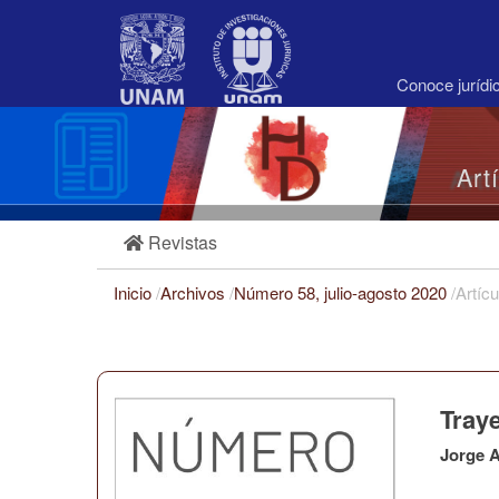
Navegación
principal
Contenido
principal
Conoce juríd
Barra
lateral
Art
Revistas
Inicio
/
Archivos
/
Número 58, julio-agosto 2020
/
Artícu
Traye
Jorge A