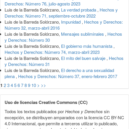
Derechos: Número 76, julio-agosto 2023
Luis de la Barreda Solórzano,
La verdad probada
,
Hechos y
Derechos: Número 71, septiembre-octubre 2022
Luis de la Barreda Solórzano,
Impunidad
,
Hechos y Derechos:
Número 32, marzo-abril 2016
Luis de la Barreda Solórzano,
Mensajes subliminales
,
Hechos
y Derechos: Número 30
Luis de la Barreda Solórzano,
El gobierno más humanista
,
Hechos y Derechos: Número 74, marzo-abril 2023
Luis de la Barreda Solórzano,
El mito del buen salvaje
,
Hechos
y Derechos: Número 31
Luis de la Barreda Solórzano,
El derecho a una sexualidad
plena
,
Hechos y Derechos: Número 37, enero-febrero 2017
1
2
3
4
5
6
7
8
9
10
>
>>
Uso de licencias Creative Commons (CC)
Todos los textos publicados por
Hechos y Derechos
sin
excepción, se distribuyen amparados con la licencia CC BY-NC
4.0 Internacional, que permite a terceros utilizar lo publicado,