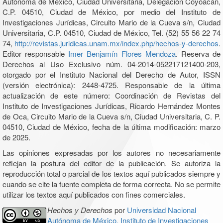
Autónoma de México, Ciudad Universitaria, Delegación Coyoacán,
C.P. 04510, Ciudad de México, por medio del Instituto de
Investigaciones Jurídicas, Circuito Mario de la Cueva s/n, Ciudad
Universitaria, C.P. 04510, Ciudad de México, Tel. (52) 55 56 22 74
74,
http://revistas.juridicas.unam.mx/index.php/hechos-y-derechos
.
Editor responsable
Imer Benjamín Flores Mendoza
. Reserva de
Derechos al Uso Exclusivo núm. 04-2014-052217121400-203,
otorgado por el Instituto Nacional del Derecho de Autor, ISSN
(versión electrónica): 2448-4725. Responsable de la última
actualización de este número: Coordinación de Revistas del
Instituto de Investigaciones Jurídicas, Ricardo Hernández Montes
de Oca, Circuito Mario de la Cueva s/n, Ciudad Universitaria, C. P.
04510, Ciudad de México, fecha de la última modificación: marzo
de 2025.
Las opiniones expresadas por los autores no necesariamente
reflejan la postura del editor de la publicación. Se autoriza la
reproducción total o parcial de los textos aquí publicados siempre y
cuando se cite la fuente completa de forma correcta. No se permite
utilizar los textos aquí publicados con fines comerciales.
Hechos y Derechos
por
Universidad Nacional
Autónoma de México, Instituto de Investigaciones