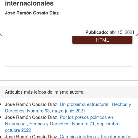
internacionales
José Ramón Cossío Díaz
Publicado:
abr 15, 2021
HTML
Detalles
Artículos más leídos del mismo autor/a
del
José Ramón Cossío Díaz,
Un problema estructural
,
Hechos y
artículo
Derechos: Número 63, mayo-junio 2021
José Ramón Cossío Díaz,
Por los presos políticos en
Nicaragua
,
Hechos y Derechos: Número 71, septiembre-
octubre 2022
José Ramón Cossío Díaz,
Cambios jurídicos y transformación