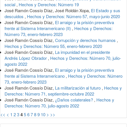
social
,
Hechos y Derechos: Número 19
José Ramón Cossío Díaz, José Roldán Xopa,
El Estado y sus
descuidos
,
Hechos y Derechos: Número 57, mayo-junio 2020
José Ramón Cossío Díaz,
El arraigo y la prisión preventiva
frente al Sistema Interamericano (II)
,
Hechos y Derechos:
Número 73, enero-febrero 2023
José Ramón Cossío Díaz,
Corrupción y derechos humanos
,
Hechos y Derechos: Número 55, enero-febrero 2020
José Ramón Cossío Díaz,
La impunidad en el presidente
Andrés López Obrador
,
Hechos y Derechos: Número 70, julio-
agosto 2022
José Ramón Cossío Díaz,
El arraigo y la prisión preventiva
frente al Sistema Interamericano
,
Hechos y Derechos: Número
73, enero-febrero 2023
José Ramón Cossío Díaz,
La militarización al futuro
,
Hechos y
Derechos: Número 71, septiembre-octubre 2022
José Ramón Cossío Díaz,
¿Daños colaterales?
,
Hechos y
Derechos: Número 70, julio-agosto 2022
<<
<
1
2
3
4
5
6
7
8
9
10
>
>>