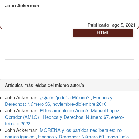
John Ackerman
Publicado:
ago 5, 2021
HTML
Detalles
Artículos más leídos del mismo autor/a
del
John Ackerman,
¿Quién “jode” a México?
,
Hechos y
artículo
Derechos: Número 36, noviembre-diciembre 2016
John Ackerman,
El testamento de Andrés Manuel López
Obrador (AMLO)
,
Hechos y Derechos: Número 67, enero-
febrero 2022
John Ackerman,
MORENA y los partidos neoliberales: no
somos iguales
,
Hechos y Derechos: Número 69, mayo-junio