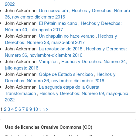
2022
John Ackerman,
Una nueva era
,
Hechos y Derechos: Número
36, noviembre-diciembre 2016
John Ackerman,
El Pétain mexicano
,
Hechos y Derechos:
Número 40, julio-agosto 2017
John Ackerman,
Un chapulín no hace verano
,
Hechos y
Derechos: Número 38, marzo-abril 2017
John Ackerman,
La revolución de 2018
,
Hechos y Derechos:
Número 36, noviembre-diciembre 2016
John Ackerman,
Vampiros
,
Hechos y Derechos: Número 34,
julio-agosto 2016
John Ackerman,
Golpe de Estado silencioso
,
Hechos y
Derechos: Número 36, noviembre-diciembre 2016
John Ackerman,
La segunda etapa de la Cuarta
Transformación
,
Hechos y Derechos: Número 69, mayo-junio
2022
1
2
3
4
5
6
7
8
9
10
>
>>
Uso de licencias Creative Commons (CC)