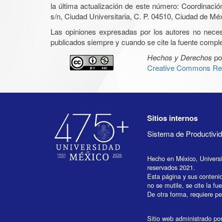
la última actualización de este número: Coordinaci
s/n, Ciudad Universitaria, C. P. 04510, Ciudad de Mé
Las opiniones expresadas por los autores no necesar
publicados siempre y cuando se cite la fuente complet
Hechos y Derechos
po
Creative Commons Rec
Sitios internos
Sistema de Productiv
Hecho en México, Univers
reservados 2021.
Esta página y sus conteni
no se mutile, se cite la fu
De otra forma, requiere per
Sitio web administrado por 