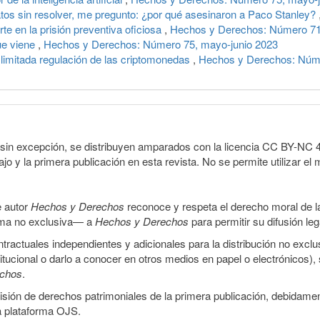
atos sin resolver, me pregunto: ¿por qué asesinaron a Paco Stanley?
rte en la prisión preventiva oficiosa
,
Hechos y Derechos: Número 71,
ue viene
,
Hechos y Derechos: Número 75, mayo-junio 2023
 limitada regulación de las criptomonedas
,
Hechos y Derechos: Núme
sin excepción, se distribuyen amparados con la licencia CC BY-NC 4.0 
o y la primera publicación en esta revista. No se permite utilizar el 
e autor
Hechos y Derechos
reconoce y respeta el derecho moral de las
orma no exclusiva— a
Hechos y Derechos
para permitir su difusión le
ractuales independientes y adicionales para la distribución no exclus
stitucional o darlo a conocer en otros medios en papel o electrónicos)
echos
.
smisión de derechos patrimoniales de la primera publicación, debidamen
a plataforma OJS.