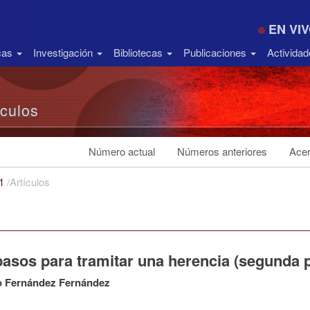
EN VI
icas
Investigación
Bibliotecas
Publicaciones
Activida
ículos
Número actual
Números anteriores
Acer
21
/
Artículos
pasos para tramitar una herencia (segunda p
o Fernández Fernández