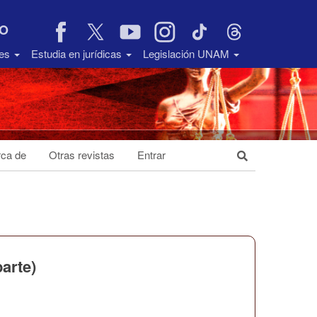
VO
des
Estudia en jurídicas
Legislación UNAM
ca de
Otras revistas
Entrar
arte)