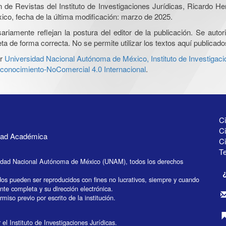
ón de Revistas del Instituto de Investigaciones Jurídicas, Ricardo 
xico, fecha de la última modificación: marzo de 2025.
iamente reflejan la postura del editor de la publicación. Se autoriz
a de forma correcta. No se permite utilizar los textos aquí publicad
r
Universidad Nacional Autónoma de México, Instituto de Investigaci
onocimiento-NoComercial 4.0 Internacional
.
Ci
Ci
idad Académica
C
Te
idad Nacional Autónoma de México (UNAM), todos los derechos
dos pueden ser reproducidos con fines no lucrativos, siempre y cuando
ente completa y su dirección electrónica.
miso previo por escrito de la institución.
el Instituto de Investigaciones Jurídicas.