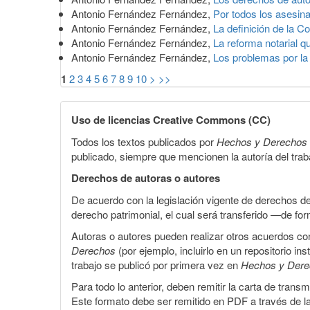
Antonio Fernández Fernández,
Por todos los asesin
Antonio Fernández Fernández,
La definición de la Co
Antonio Fernández Fernández,
La reforma notarial q
Antonio Fernández Fernández,
Los problemas por la
1
2
3
4
5
6
7
8
9
10
>
>>
Uso de licencias Creative Commons (CC)
Todos los textos publicados por
Hechos y Derechos
publicado, siempre que mencionen la autoría del trabaj
Derechos de autoras o autores
De acuerdo con la legislación vigente de derechos d
derecho patrimonial, el cual será transferido —de f
Autoras o autores pueden realizar otros acuerdos cont
Derechos
(por ejemplo, incluirlo en un repositorio in
trabajo se publicó por primera vez en
Hechos y Der
Para todo lo anterior, deben remitir la carta de tran
Este formato debe ser remitido en PDF a través de l