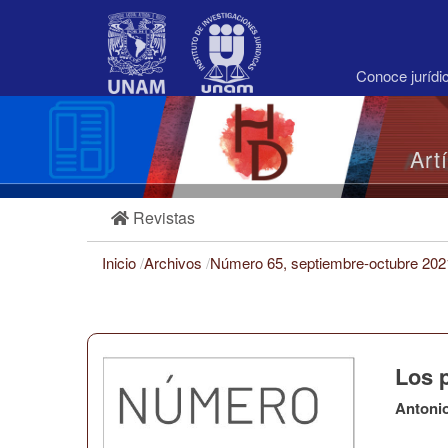
Navegación
principal
Contenido
principal
Conoce juríd
Barra
lateral
Art
Revistas
Inicio
/
Archivos
/
Número 65, septiembre-octubre 20
Los 
Antoni