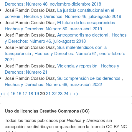
Derechos: Número 48, noviembre-diciembre 2018
José Ramón Cossío Díaz,
La justicia constitucional en el
porvenir
,
Hechos y Derechos: Número 46, julio-agosto 2018
José Ramón Cossío Díaz,
El futuro de los desaparecidos
,
Hechos y Derechos: Número 50, marzo-abril 2019
José Ramón Cossío Díaz,
Antropomorfismo electoral
,
Hechos
y Derechos: Número 46, julio-agosto 2018
José Ramón Cossío Díaz,
Sus malentendidos con la
transparencia
,
Hechos y Derechos: Número 61, enero-febrero
2021
José Ramón Cossío Díaz,
Violencia y represión
,
Hechos y
Derechos: Número 21
José Ramón Cossío Díaz,
Su comprensión de los derechos
,
Hechos y Derechos: Número 68, marzo-abril 2022
<<
<
15
16
17
18
19
20
21
22
23
24
>
>>
Uso de licencias Creative Commons (CC)
Todos los textos publicados por
Hechos y Derechos
sin
excepción, se distribuyen amparados con la licencia CC BY-NC