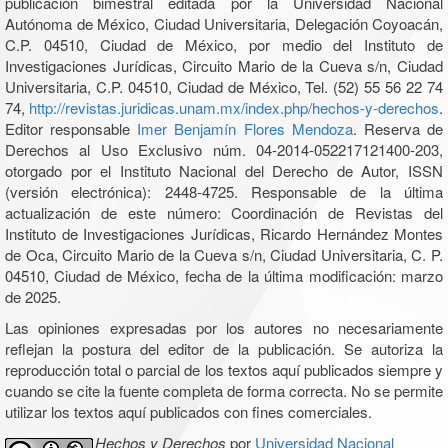
publicación bimestral editada por la Universidad Nacional
Autónoma de México, Ciudad Universitaria, Delegación Coyoacán,
C.P. 04510, Ciudad de México, por medio del Instituto de
Investigaciones Jurídicas, Circuito Mario de la Cueva s/n, Ciudad
Universitaria, C.P. 04510, Ciudad de México, Tel. (52) 55 56 22 74
74,
http://revistas.juridicas.unam.mx/index.php/hechos-y-derechos
.
Editor responsable
Imer Benjamín Flores Mendoza
. Reserva de
Derechos al Uso Exclusivo núm. 04-2014-052217121400-203,
otorgado por el Instituto Nacional del Derecho de Autor, ISSN
(versión electrónica): 2448-4725. Responsable de la última
actualización de este número: Coordinación de Revistas del
Instituto de Investigaciones Jurídicas, Ricardo Hernández Montes
de Oca, Circuito Mario de la Cueva s/n, Ciudad Universitaria, C. P.
04510, Ciudad de México, fecha de la última modificación: marzo
de 2025.
Las opiniones expresadas por los autores no necesariamente
reflejan la postura del editor de la publicación. Se autoriza la
reproducción total o parcial de los textos aquí publicados siempre y
cuando se cite la fuente completa de forma correcta. No se permite
utilizar los textos aquí publicados con fines comerciales.
Hechos y Derechos
por
Universidad Nacional