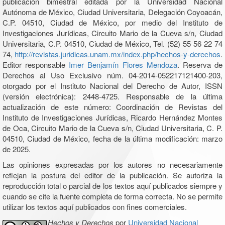
publicación bimestral editada por la Universidad Nacional
Autónoma de México, Ciudad Universitaria, Delegación Coyoacán,
C.P. 04510, Ciudad de México, por medio del Instituto de
Investigaciones Jurídicas, Circuito Mario de la Cueva s/n, Ciudad
Universitaria, C.P. 04510, Ciudad de México, Tel. (52) 55 56 22 74
74,
http://revistas.juridicas.unam.mx/index.php/hechos-y-derechos
.
Editor responsable
Imer Benjamín Flores Mendoza
. Reserva de
Derechos al Uso Exclusivo núm. 04-2014-052217121400-203,
otorgado por el Instituto Nacional del Derecho de Autor, ISSN
(versión electrónica): 2448-4725. Responsable de la última
actualización de este número: Coordinación de Revistas del
Instituto de Investigaciones Jurídicas, Ricardo Hernández Montes
de Oca, Circuito Mario de la Cueva s/n, Ciudad Universitaria, C. P.
04510, Ciudad de México, fecha de la última modificación: marzo
de 2025.
Las opiniones expresadas por los autores no necesariamente
reflejan la postura del editor de la publicación. Se autoriza la
reproducción total o parcial de los textos aquí publicados siempre y
cuando se cite la fuente completa de forma correcta. No se permite
utilizar los textos aquí publicados con fines comerciales.
Hechos y Derechos
por
Universidad Nacional