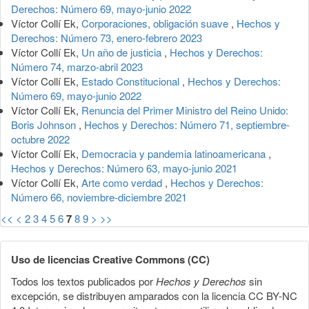
Derechos: Número 69, mayo-junio 2022
Víctor Collí Ek,
Corporaciones, obligación suave
,
Hechos y
Derechos: Número 73, enero-febrero 2023
Víctor Collí Ek,
Un año de justicia
,
Hechos y Derechos:
Número 74, marzo-abril 2023
Víctor Collí Ek,
Estado Constitucional
,
Hechos y Derechos:
Número 69, mayo-junio 2022
Víctor Collí Ek,
Renuncia del Primer Ministro del Reino Unido:
Boris Johnson
,
Hechos y Derechos: Número 71, septiembre-
octubre 2022
Víctor Collí Ek,
Democracia y pandemia latinoamericana
,
Hechos y Derechos: Número 63, mayo-junio 2021
Víctor Collí Ek,
Arte como verdad
,
Hechos y Derechos:
Número 66, noviembre-diciembre 2021
<<
<
2
3
4
5
6
7
8
9
>
>>
Uso de licencias Creative Commons (CC)
Todos los textos publicados por
Hechos y Derechos
sin
excepción, se distribuyen amparados con la licencia CC BY-NC