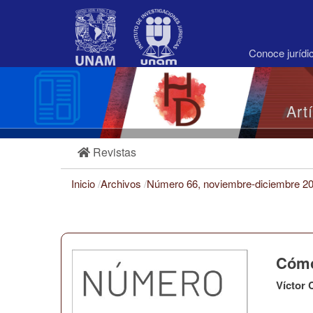
Navegación
principal
Contenido
principal
Conoce juríd
Barra
lateral
Art
Revistas
Inicio
/
Archivos
/
Número 66, noviembre-diciembre 2
Cómo
Víctor 