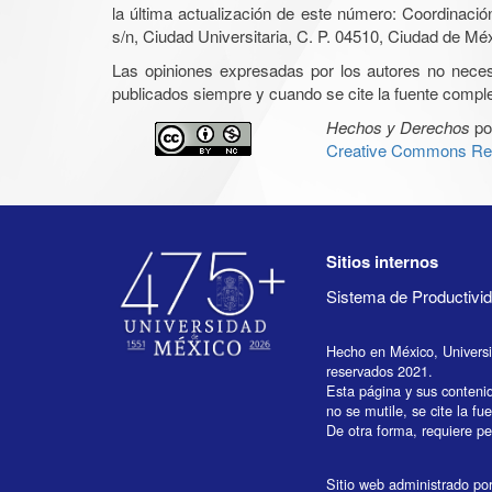
la última actualización de este número: Coordinaci
s/n, Ciudad Universitaria, C. P. 04510, Ciudad de Mé
Las opiniones expresadas por los autores no necesar
publicados siempre y cuando se cite la fuente complet
Hechos y Derechos
po
Creative Commons Rec
Sitios internos
Sistema de Productiv
Hecho en México, Univers
reservados 2021.
Esta página y sus conteni
no se mutile, se cite la fu
De otra forma, requiere per
Sitio web administrado por 