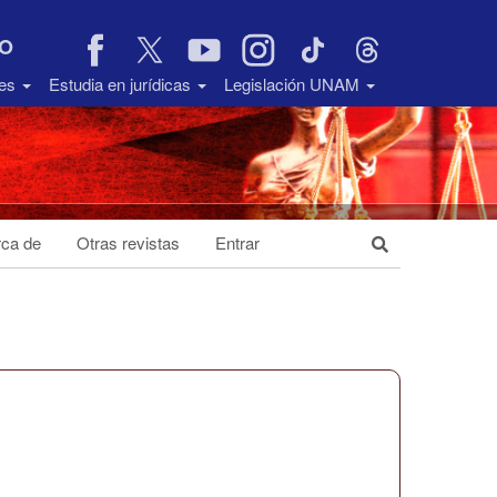
VO
des
Estudia en jurídicas
Legislación UNAM
ca de
Otras revistas
Entrar