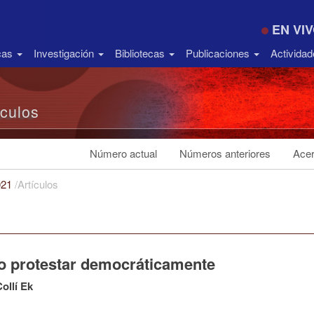
EN VI
icas
Investigación
Bibliotecas
Publicaciones
Activida
ículos
Número actual
Números anteriores
Acer
021
/
Artículos
 protestar democráticamente
Collí Ek