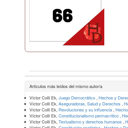
Detalles
Artículos más leídos del mismo autor/a
del
Víctor Collí Ek,
Juego Democrático
,
Hechos y Derec
artículo
Víctor Collí Ek,
Aseguradoras, Salud y Derechos
,
H
Víctor Collí Ek,
Revoluciones y su influencia
,
Hechos
Víctor Collí Ek,
Constitucionalismo permacrítico
,
He
Víctor Collí Ek,
Textualismo y derechos humanos
,
H
Víctor Collí Ek,
Constitución ecológica
,
Hechos y De