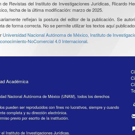
ón de Revistas del Instituto de Investigaciones Jurídicas, Ricardo 
xico, fecha de la última modificación: marzo de 2025.
iamente reflejan la postura del editor de la publicación. Se autoriz
a de forma correcta. No se permite utilizar los textos aquí publicad
r
Universidad Nacional Autónoma de México, Instituto de Investigaci
onocimiento-NoComercial 4.0 Internacional
.
Ci
Ci
idad Académica
C
Te
idad Nacional Autónoma de México (UNAM), todos los derechos
dos pueden ser reproducidos con fines no lucrativos, siempre y cuando
ente completa y su dirección electrónica.
miso previo por escrito de la institución.
el Instituto de Investigaciones Jurídicas.