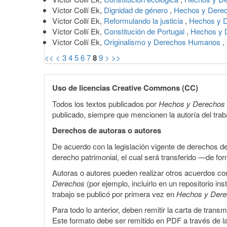
Víctor Collí Ek,
Dignidad de género
,
Hechos y Derec
Víctor Collí Ek,
Reformulando la justicia
,
Hechos y D
Víctor Collí Ek,
Constitución de Portugal
,
Hechos y 
Víctor Collí Ek,
Originalismo y Derechos Humanos
,
<<
<
3
4
5
6
7
8
9
>
>>
Uso de licencias Creative Commons (CC)
Todos los textos publicados por
Hechos y Derechos
publicado, siempre que mencionen la autoría del trabaj
Derechos de autoras o autores
De acuerdo con la legislación vigente de derechos d
derecho patrimonial, el cual será transferido —de f
Autoras o autores pueden realizar otros acuerdos cont
Derechos
(por ejemplo, incluirlo en un repositorio in
trabajo se publicó por primera vez en
Hechos y Der
Para todo lo anterior, deben remitir la carta de tran
Este formato debe ser remitido en PDF a través de l