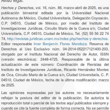
Aviso legal:
Hechos y Derechos
, vol. 16, núm. 86, marzo-abril de 2025, es una
publicación bimestral editada por la Universidad Nacional
Autónoma de México, Ciudad Universitaria, Delegación Coyoacán,
C.P. 04510, Ciudad de México, por medio del Instituto de
Investigaciones Jurídicas, Circuito Mario de la Cueva s/n, Ciudad
Universitaria, C.P. 04510, Ciudad de México, Tel. (52) 55 56 22 74
74,
http://revistas.juridicas.unam.mx/index.php/hechos-y-derechos
.
Editor responsable
Imer Benjamín Flores Mendoza
. Reserva de
Derechos al Uso Exclusivo núm. 04-2014-052217121400-203,
otorgado por el Instituto Nacional del Derecho de Autor, ISSN
(versión electrónica): 2448-4725. Responsable de la última
actualización de este número: Coordinación de Revistas del
Instituto de Investigaciones Jurídicas, Ricardo Hernández Montes
de Oca, Circuito Mario de la Cueva s/n, Ciudad Universitaria, C. P.
04510, Ciudad de México, fecha de la última modificación: marzo
de 2025.
Las opiniones expresadas por los autores no necesariamente
reflejan la postura del editor de la publicación. Se autoriza la
reproducción total o parcial de los textos aquí publicados siempre y
cuando se cite la fuente completa de forma correcta. No se permite