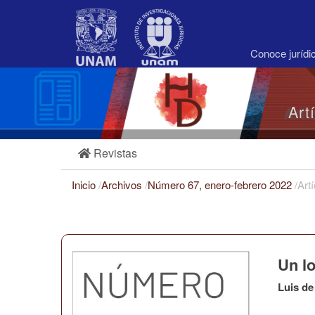
Navegación
principal
Contenido
principal
Conoce juríd
Barra
lateral
Art
Revistas
Inicio
/
Archivos
/
Número 67, enero-febrero 2022
/
Art
Un lo
Luis de