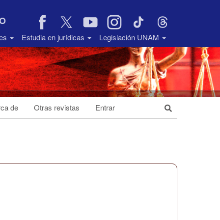
VO
des
Estudia en jurídicas
Legislación UNAM
ca de
Otras revistas
Entrar