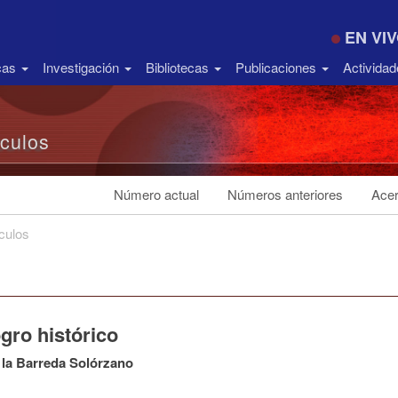
EN VI
icas
Investigación
Bibliotecas
Publicaciones
Activida
ículos
Número actual
Números anteriores
Acer
ículos
gro histórico
 la Barreda Solórzano