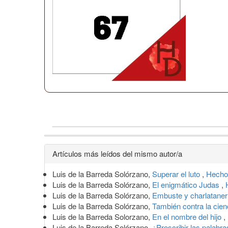
Detalles
Artículos más leídos del mismo autor/a
del
Luis de la Barreda Solórzano,
Superar el luto
,
Hecho
artículo
Luis de la Barreda Solórzano,
El enigmático Judas
,
Luis de la Barreda Solórzano,
Embuste y charlatane
Luis de la Barreda Solórzano,
También contra la cie
Luis de la Barreda Solorzano,
En el nombre del hijo
,
Luis de la Barreda Solórzano,
¿Proscribir las palabr