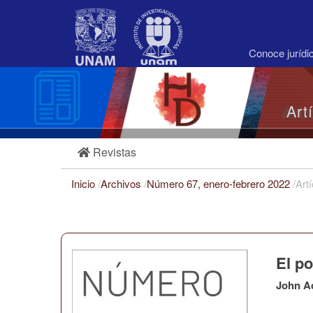
Navegación
principal
Contenido
principal
Conoce juríd
Barra
lateral
Art
Revistas
Inicio
/
Archivos
/
Número 67, enero-febrero 2022
/
Art
El po
John A