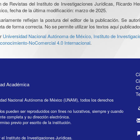
ón de Revistas del Instituto de Investigaciones Jurídicas, Ricardo 
xico, fecha de la última modificación: marzo de 2025.
iamente reflejan la postura del editor de la publicación. Se autoriz
a de forma correcta. No se permite utilizar los textos aquí publicad
r
Universidad Nacional Autónoma de México, Instituto de Investigaci
onocimiento-NoComercial 4.0 Internacional
.
Ci
Ci
idad Académica
C
Te
idad Nacional Autónoma de México (UNAM), todos los derechos
dos pueden ser reproducidos con fines no lucrativos, siempre y cuando
ente completa y su dirección electrónica.
miso previo por escrito de la institución.
el Instituto de Investigaciones Jurídicas.