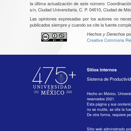
la última actualización de este número: Coordinaci
s/n, Ciudad Universitaria, C. P. 04510, Ciudad de Mé
Las opiniones expresadas por los autores no necesar
publicados siempre y cuando se cite la fuente complet
Hechos y Derechos
po
Creative Commons Rec
Sitios internos
Sistema de Productiv
Hecho en México, Univers
reservados 2021.
Esta página y sus conteni
no se mutile, se cite la fu
De otra forma, requiere per
Sitio web administrado por 