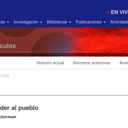
EN VI
icas
Investigación
Bibliotecas
Publicaciones
Activida
ículos
Número actual
Números anteriores
Acer
ículos
der al pueblo
ckerman