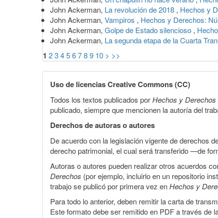
John Ackerman,
La revolución de 2018
,
Hechos y D
John Ackerman,
Vampiros
,
Hechos y Derechos: Núm
John Ackerman,
Golpe de Estado silencioso
,
Hecho
John Ackerman,
La segunda etapa de la Cuarta Tra
1
2
3
4
5
6
7
8
9
10
>
>>
Uso de licencias Creative Commons (CC)
Todos los textos publicados por
Hechos y Derechos
publicado, siempre que mencionen la autoría del trabaj
Derechos de autoras o autores
De acuerdo con la legislación vigente de derechos d
derecho patrimonial, el cual será transferido —de f
Autoras o autores pueden realizar otros acuerdos cont
Derechos
(por ejemplo, incluirlo en un repositorio in
trabajo se publicó por primera vez en
Hechos y Der
Para todo lo anterior, deben remitir la carta de tran
Este formato debe ser remitido en PDF a través de l