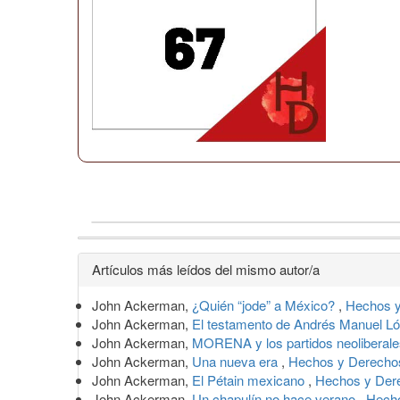
Detalles
Artículos más leídos del mismo autor/a
del
John Ackerman,
¿Quién “jode” a México?
,
Hechos y
artículo
John Ackerman,
El testamento de Andrés Manuel 
John Ackerman,
MORENA y los partidos neoliberale
John Ackerman,
Una nueva era
,
Hechos y Derechos
John Ackerman,
El Pétain mexicano
,
Hechos y Dere
John Ackerman,
Un chapulín no hace verano
,
Hecho