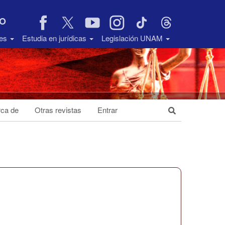
VO
des
Estudia en jurídicas
Legislación UNAM
ca de
Otras revistas
Entrar