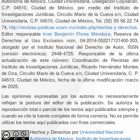
Autónoma de México, Ciudad Universitaria, Delegación Coyoacán,
C.P. 04510, Ciudad de México, por medio del Instituto de
Investigaciones Jurídicas, Circuito Mario de la Cueva s/n, Ciudad
Universitaria, C.P. 04510, Ciudad de México, Tel. (52) 55 56 22 74
74,
http://revistas.juridicas.unam.mx/index.php/hechos-y-derechos
.
Editor responsable
Imer Benjamín Flores Mendoza
. Reserva de
Derechos al Uso Exclusivo núm. 04-2014-052217121400-203,
otorgado por el Instituto Nacional del Derecho de Autor, ISSN
(versión electrónica): 2448-4725. Responsable de la última
actualización de este número: Coordinación de Revistas del
Instituto de Investigaciones Jurídicas, Ricardo Hernández Montes
de Oca, Circuito Mario de la Cueva s/n, Ciudad Universitaria, C. P.
04510, Ciudad de México, fecha de la última modificación: marzo
de 2025.
Las opiniones expresadas por los autores no necesariamente
reflejan la postura del editor de la publicación. Se autoriza la
reproducción total o parcial de los textos aquí publicados siempre y
cuando se cite la fuente completa de forma correcta. No se permite
utilizar los textos aquí publicados con fines comerciales.
Hechos y Derechos
por
Universidad Nacional
Autónoma de México, Instituto de Investigaciones