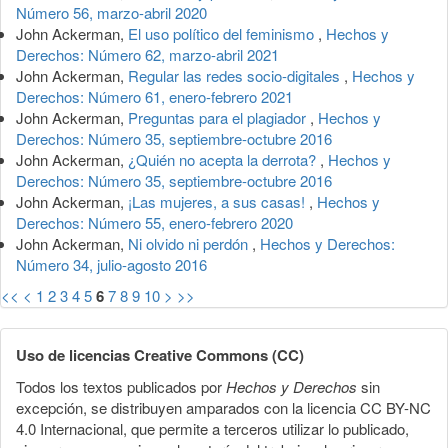
Número 56, marzo-abril 2020
John Ackerman,
El uso político del feminismo
,
Hechos y
Derechos: Número 62, marzo-abril 2021
John Ackerman,
Regular las redes socio-digitales
,
Hechos y
Derechos: Número 61, enero-febrero 2021
John Ackerman,
Preguntas para el plagiador
,
Hechos y
Derechos: Número 35, septiembre-octubre 2016
John Ackerman,
¿Quién no acepta la derrota?
,
Hechos y
Derechos: Número 35, septiembre-octubre 2016
John Ackerman,
¡Las mujeres, a sus casas!
,
Hechos y
Derechos: Número 55, enero-febrero 2020
John Ackerman,
Ni olvido ni perdón
,
Hechos y Derechos:
Número 34, julio-agosto 2016
<<
<
1
2
3
4
5
6
7
8
9
10
>
>>
Uso de licencias Creative Commons (CC)
Todos los textos publicados por
Hechos y Derechos
sin
excepción, se distribuyen amparados con la licencia CC BY-NC
4.0 Internacional, que permite a terceros utilizar lo publicado,