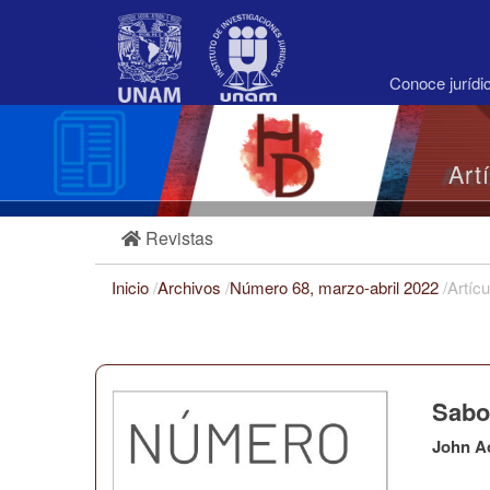
Navegación
principal
Contenido
principal
Conoce juríd
Barra
lateral
Art
Revistas
Inicio
/
Archivos
/
Número 68, marzo-abril 2022
/
Artícu
Sabot
John A