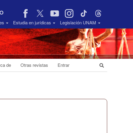
VO
des
Estudia en jurídicas
Legislación UNAM
ca de
Otras revistas
Entrar