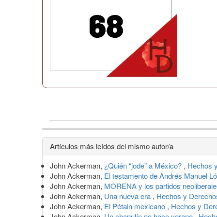
Detalles
Artículos más leídos del mismo autor/a
del
John Ackerman,
¿Quién “jode” a México?
,
Hechos y
artículo
John Ackerman,
El testamento de Andrés Manuel 
John Ackerman,
MORENA y los partidos neoliberale
John Ackerman,
Una nueva era
,
Hechos y Derechos
John Ackerman,
El Pétain mexicano
,
Hechos y Dere
John Ackerman,
Un chapulín no hace verano
,
Hecho