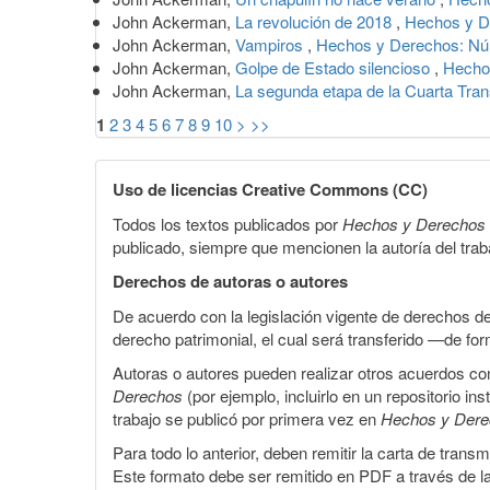
John Ackerman,
La revolución de 2018
,
Hechos y D
John Ackerman,
Vampiros
,
Hechos y Derechos: Núm
John Ackerman,
Golpe de Estado silencioso
,
Hecho
John Ackerman,
La segunda etapa de la Cuarta Tra
1
2
3
4
5
6
7
8
9
10
>
>>
Uso de licencias Creative Commons (CC)
Todos los textos publicados por
Hechos y Derechos
publicado, siempre que mencionen la autoría del trabaj
Derechos de autoras o autores
De acuerdo con la legislación vigente de derechos d
derecho patrimonial, el cual será transferido —de f
Autoras o autores pueden realizar otros acuerdos cont
Derechos
(por ejemplo, incluirlo en un repositorio in
trabajo se publicó por primera vez en
Hechos y Der
Para todo lo anterior, deben remitir la carta de tran
Este formato debe ser remitido en PDF a través de l