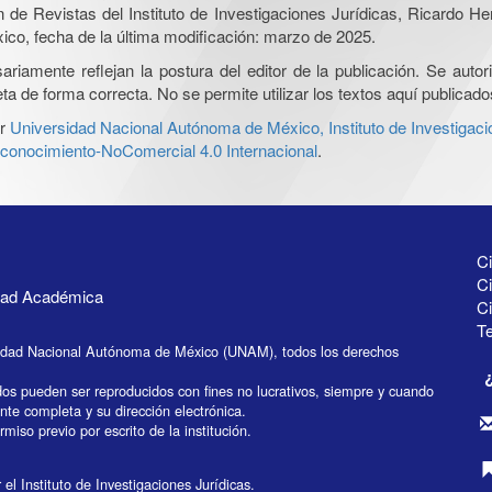
ón de Revistas del Instituto de Investigaciones Jurídicas, Ricardo 
xico, fecha de la última modificación: marzo de 2025.
iamente reflejan la postura del editor de la publicación. Se autoriz
a de forma correcta. No se permite utilizar los textos aquí publicad
r
Universidad Nacional Autónoma de México, Instituto de Investigaci
onocimiento-NoComercial 4.0 Internacional
.
Ci
Ci
idad Académica
C
Te
idad Nacional Autónoma de México (UNAM), todos los derechos
dos pueden ser reproducidos con fines no lucrativos, siempre y cuando
ente completa y su dirección electrónica.
miso previo por escrito de la institución.
el Instituto de Investigaciones Jurídicas.