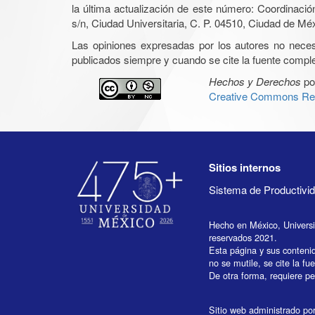
la última actualización de este número: Coordinaci
s/n, Ciudad Universitaria, C. P. 04510, Ciudad de Mé
Las opiniones expresadas por los autores no necesar
publicados siempre y cuando se cite la fuente complet
Hechos y Derechos
po
Creative Commons Rec
Sitios internos
Sistema de Productiv
Hecho en México, Univers
reservados 2021.
Esta página y sus conteni
no se mutile, se cite la fu
De otra forma, requiere per
Sitio web administrado por 