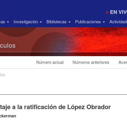
EN VI
icas
Investigación
Bibliotecas
Publicaciones
Activida
ículos
Número actual
Números anteriores
Acer
los
aje a la ratificación de López Obrador
ckerman