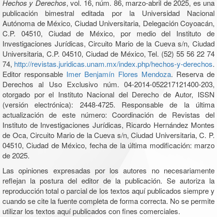
Hechos y Derechos
, vol. 16, núm. 86, marzo-abril de 2025, es una
publicación bimestral editada por la Universidad Nacional
Autónoma de México, Ciudad Universitaria, Delegación Coyoacán,
C.P. 04510, Ciudad de México, por medio del Instituto de
Investigaciones Jurídicas, Circuito Mario de la Cueva s/n, Ciudad
Universitaria, C.P. 04510, Ciudad de México, Tel. (52) 55 56 22 74
74,
http://revistas.juridicas.unam.mx/index.php/hechos-y-derechos
.
Editor responsable
Imer Benjamín Flores Mendoza
. Reserva de
Derechos al Uso Exclusivo núm. 04-2014-052217121400-203,
otorgado por el Instituto Nacional del Derecho de Autor, ISSN
(versión electrónica): 2448-4725. Responsable de la última
actualización de este número: Coordinación de Revistas del
Instituto de Investigaciones Jurídicas, Ricardo Hernández Montes
de Oca, Circuito Mario de la Cueva s/n, Ciudad Universitaria, C. P.
04510, Ciudad de México, fecha de la última modificación: marzo
de 2025.
Las opiniones expresadas por los autores no necesariamente
reflejan la postura del editor de la publicación. Se autoriza la
reproducción total o parcial de los textos aquí publicados siempre y
cuando se cite la fuente completa de forma correcta. No se permite
utilizar los textos aquí publicados con fines comerciales.