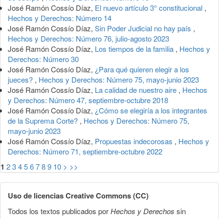
José Ramón Cossío Díaz,
El nuevo artículo 3° constitucional
,
Hechos y Derechos: Número 14
José Ramón Cossío Díaz,
Sin Poder Judicial no hay país
,
Hechos y Derechos: Número 76, julio-agosto 2023
José Ramón Cossío Díaz,
Los tiempos de la familia
,
Hechos y
Derechos: Número 30
José Ramón Cossío Díaz,
¿Para qué quieren elegir a los
jueces?
,
Hechos y Derechos: Número 75, mayo-junio 2023
José Ramón Cossío Díaz,
La calidad de nuestro aire
,
Hechos
y Derechos: Número 47, septiembre-octubre 2018
José Ramón Cossío Díaz,
¿Cómo se elegiría a los integrantes
de la Suprema Corte?
,
Hechos y Derechos: Número 75,
mayo-junio 2023
José Ramón Cossío Díaz,
Propuestas indecorosas
,
Hechos y
Derechos: Número 71, septiembre-octubre 2022
1
2
3
4
5
6
7
8
9
10
>
>>
Uso de licencias Creative Commons (CC)
Todos los textos publicados por
Hechos y Derechos
sin