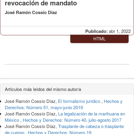
revocación de mandato
José Ramón Cossío Díaz
Publicado:
abr 1, 2022
HTML
Detalles
Artículos más leídos del mismo autor/a
del
José Ramón Cossío Díaz,
El formalismo jurídico
,
Hechos y
artículo
Derechos: Número 51, mayo-junio 2019
José Ramón Cossío Díaz,
La legalización de la marihuana en
México
,
Hechos y Derechos: Número 40, julio-agosto 2017
José Ramón Cossío Díaz,
Trasplante de cabeza o trasplante
de cuerpo
,
Hechos y Derechos: Número 19