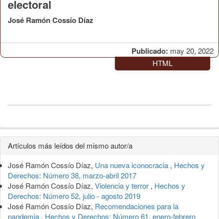
electoral
José Ramón Cossío Díaz
Publicado:
may 20, 2022
HTML
Detalles
Artículos más leídos del mismo autor/a
del
José Ramón Cossío Díaz,
Una nueva iconocracia
,
Hechos y
artículo
Derechos: Número 38, marzo-abril 2017
José Ramón Cossío Díaz,
Violencia y terror
,
Hechos y
Derechos: Número 52, julio - agosto 2019
José Ramón Cossío Díaz,
Recomendaciones para la
pandemia
,
Hechos y Derechos: Número 61, enero-febrero