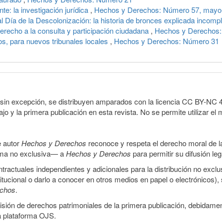
te: la investigación jurídica
,
Hechos y Derechos: Número 57, mayo-
al Día de la Descolonización: la historia de bronces explicada incom
erecho a la consulta y participación ciudadana
,
Hechos y Derechos
, para nuevos tribunales locales
,
Hechos y Derechos: Número 31
sin excepción, se distribuyen amparados con la licencia CC BY-NC 4.0 
o y la primera publicación en esta revista. No se permite utilizar el 
e autor
Hechos y Derechos
reconoce y respeta el derecho moral de las
orma no exclusiva— a
Hechos y Derechos
para permitir su difusión le
ractuales independientes y adicionales para la distribución no exclus
stitucional o darlo a conocer en otros medios en papel o electrónicos)
echos
.
smisión de derechos patrimoniales de la primera publicación, debidamen
a plataforma OJS.