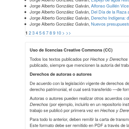
Jorge Alberto González Galván,
Alfonso Guillén Vicen
Jorge Alberto González Galván,
Del Día de la Raza 
Jorge Alberto González Galván,
Derecho Indígena: d
Jorge Alberto González Galván,
Nuevos presupuestos
1
2
3
4
5
6
7
8
9
10
>
>>
Uso de licencias Creative Commons (CC)
Todos los textos publicados por
Hechos y Derechos
publicado, siempre que mencionen la autoría del trabaj
Derechos de autoras o autores
De acuerdo con la legislación vigente de derechos d
derecho patrimonial, el cual será transferido —de f
Autoras o autores pueden realizar otros acuerdos cont
Derechos
(por ejemplo, incluirlo en un repositorio in
trabajo se publicó por primera vez en
Hechos y Der
Para todo lo anterior, deben remitir la carta de tran
Este formato debe ser remitido en PDF a través de l