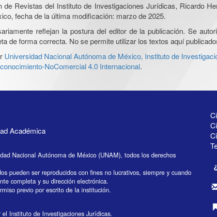
ón de Revistas del Instituto de Investigaciones Jurídicas, Ricardo 
xico, fecha de la última modificación: marzo de 2025.
iamente reflejan la postura del editor de la publicación. Se autoriz
a de forma correcta. No se permite utilizar los textos aquí publicad
r
Universidad Nacional Autónoma de México, Instituto de Investigaci
onocimiento-NoComercial 4.0 Internacional
.
Ci
Ci
idad Académica
C
Te
idad Nacional Autónoma de México (UNAM), todos los derechos
dos pueden ser reproducidos con fines no lucrativos, siempre y cuando
ente completa y su dirección electrónica.
miso previo por escrito de la institución.
el Instituto de Investigaciones Jurídicas.