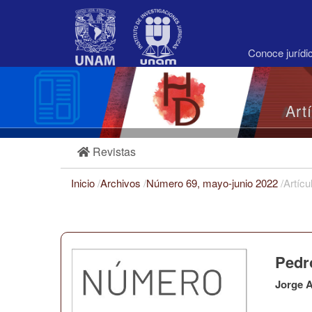
Navegación
principal
Contenido
principal
Conoce juríd
Barra
lateral
Art
Revistas
Inicio
/
Archivos
/
Número 69, mayo-junio 2022
/
Artícu
Pedr
Jorge A