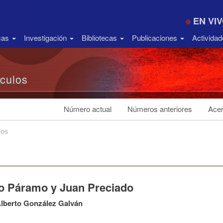
EN VI
icas
Investigación
Bibliotecas
Publicaciones
Activida
ículos
Número actual
Números anteriores
Acer
los
o Páramo y Juan Preciado
lberto González Galván