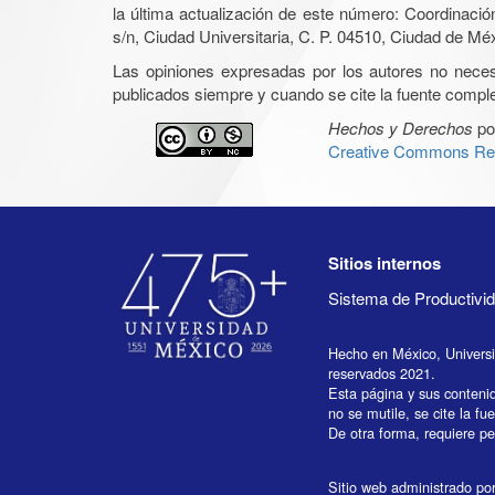
la última actualización de este número: Coordinaci
s/n, Ciudad Universitaria, C. P. 04510, Ciudad de Mé
Las opiniones expresadas por los autores no necesar
publicados siempre y cuando se cite la fuente complet
Hechos y Derechos
po
Creative Commons Rec
Sitios internos
Sistema de Productiv
Hecho en México, Univers
reservados 2021.
Esta página y sus conteni
no se mutile, se cite la fu
De otra forma, requiere per
Sitio web administrado por 