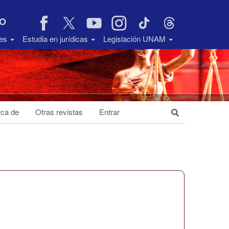
VO
des
Estudia en jurídicas
Legislación UNAM
ca de
Otras revistas
Entrar