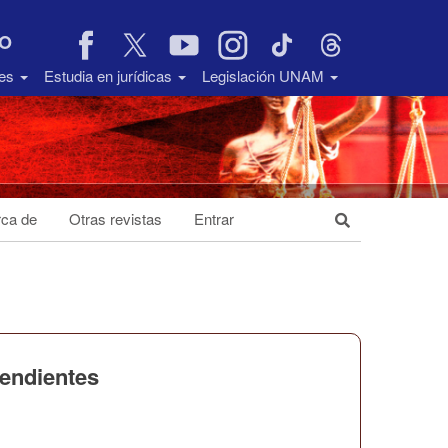
VO
des
Estudia en jurídicas
Legislación UNAM
ca de
Otras revistas
Entrar
pendientes