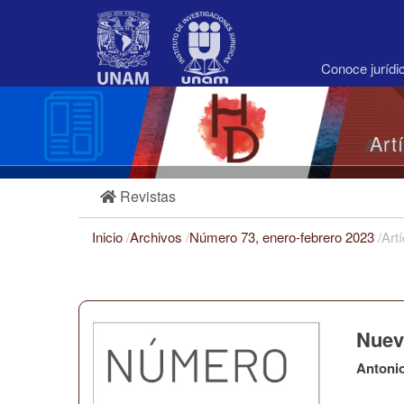
Navegación
principal
Contenido
principal
Conoce juríd
Barra
lateral
Art
Revistas
Inicio
/
Archivos
/
Número 73, enero-febrero 2023
/
Art
Nuev
Antoni