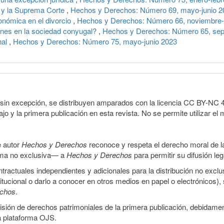
s y la Suprema Corte
,
Hechos y Derechos: Número 69, mayo-junio 2
nómica en el divorcio
,
Hechos y Derechos: Número 66, noviembre-
enes en la sociedad conyugal?
,
Hechos y Derechos: Número 65, sep
nal
,
Hechos y Derechos: Número 75, mayo-junio 2023
sin excepción, se distribuyen amparados con la licencia CC BY-NC 4.0 
o y la primera publicación en esta revista. No se permite utilizar el 
e autor
Hechos y Derechos
reconoce y respeta el derecho moral de las
orma no exclusiva— a
Hechos y Derechos
para permitir su difusión le
ractuales independientes y adicionales para la distribución no exclus
stitucional o darlo a conocer en otros medios en papel o electrónicos)
echos
.
smisión de derechos patrimoniales de la primera publicación, debidamen
a plataforma OJS.