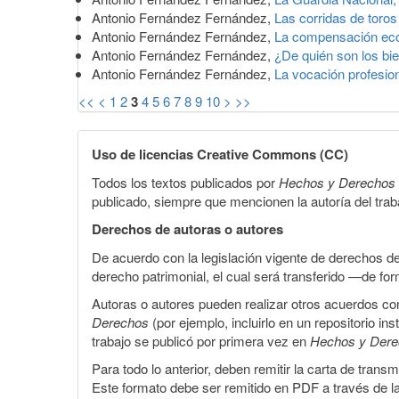
Antonio Fernández Fernández,
Las corridas de toro
Antonio Fernández Fernández,
La compensación eco
Antonio Fernández Fernández,
¿De quién son los bi
Antonio Fernández Fernández,
La vocación profesio
<<
<
1
2
3
4
5
6
7
8
9
10
>
>>
Uso de licencias Creative Commons (CC)
Todos los textos publicados por
Hechos y Derechos
publicado, siempre que mencionen la autoría del trabaj
Derechos de autoras o autores
De acuerdo con la legislación vigente de derechos d
derecho patrimonial, el cual será transferido —de f
Autoras o autores pueden realizar otros acuerdos cont
Derechos
(por ejemplo, incluirlo en un repositorio in
trabajo se publicó por primera vez en
Hechos y Der
Para todo lo anterior, deben remitir la carta de tran
Este formato debe ser remitido en PDF a través de l