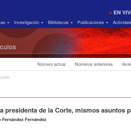
EN VI
icas
Investigación
Bibliotecas
Publicaciones
Activida
ículos
Número actual
Números anteriores
Acer
ículos
a presidenta de la Corte, mismos asuntos 
o Fernández Fernández