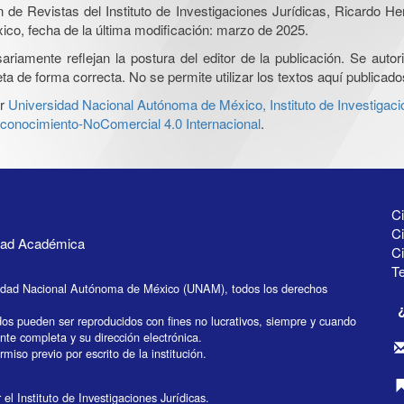
ón de Revistas del Instituto de Investigaciones Jurídicas, Ricardo 
xico, fecha de la última modificación: marzo de 2025.
iamente reflejan la postura del editor de la publicación. Se autoriz
a de forma correcta. No se permite utilizar los textos aquí publicad
r
Universidad Nacional Autónoma de México, Instituto de Investigaci
onocimiento-NoComercial 4.0 Internacional
.
Ci
Ci
idad Académica
C
Te
idad Nacional Autónoma de México (UNAM), todos los derechos
dos pueden ser reproducidos con fines no lucrativos, siempre y cuando
ente completa y su dirección electrónica.
miso previo por escrito de la institución.
el Instituto de Investigaciones Jurídicas.