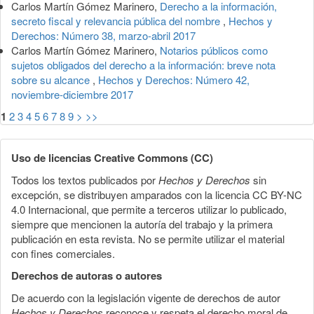
Carlos Martín Gómez Marinero,
Derecho a la información,
secreto fiscal y relevancia pública del nombre
,
Hechos y
Derechos: Número 38, marzo-abril 2017
Carlos Martín Gómez Marinero,
Notarios públicos como
sujetos obligados del derecho a la información: breve nota
sobre su alcance
,
Hechos y Derechos: Número 42,
noviembre-diciembre 2017
1
2
3
4
5
6
7
8
9
>
>>
Uso de licencias Creative Commons (CC)
Todos los textos publicados por
Hechos y Derechos
sin
excepción, se distribuyen amparados con la licencia CC BY-NC
4.0 Internacional, que permite a terceros utilizar lo publicado,
siempre que mencionen la autoría del trabajo y la primera
publicación en esta revista. No se permite utilizar el material
con fines comerciales.
Derechos de autoras o autores
De acuerdo con la legislación vigente de derechos de autor
Hechos y Derechos
reconoce y respeta el derecho moral de