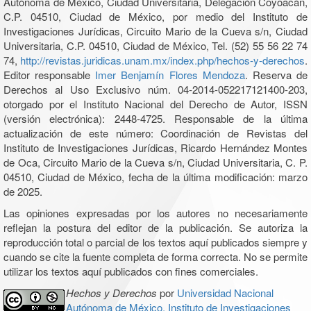
Autónoma de México, Ciudad Universitaria, Delegación Coyoacán,
C.P. 04510, Ciudad de México, por medio del Instituto de
Investigaciones Jurídicas, Circuito Mario de la Cueva s/n, Ciudad
Universitaria, C.P. 04510, Ciudad de México, Tel. (52) 55 56 22 74
74,
http://revistas.juridicas.unam.mx/index.php/hechos-y-derechos
.
Editor responsable
Imer Benjamín Flores Mendoza
. Reserva de
Derechos al Uso Exclusivo núm. 04-2014-052217121400-203,
otorgado por el Instituto Nacional del Derecho de Autor, ISSN
(versión electrónica): 2448-4725. Responsable de la última
actualización de este número: Coordinación de Revistas del
Instituto de Investigaciones Jurídicas, Ricardo Hernández Montes
de Oca, Circuito Mario de la Cueva s/n, Ciudad Universitaria, C. P.
04510, Ciudad de México, fecha de la última modificación: marzo
de 2025.
Las opiniones expresadas por los autores no necesariamente
reflejan la postura del editor de la publicación. Se autoriza la
reproducción total o parcial de los textos aquí publicados siempre y
cuando se cite la fuente completa de forma correcta. No se permite
utilizar los textos aquí publicados con fines comerciales.
Hechos y Derechos
por
Universidad Nacional
Autónoma de México, Instituto de Investigaciones