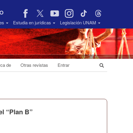
VO
des
Estudia en jurídicas
Legislación UNAM
ca de
Otras revistas
Entrar
el “Plan B”