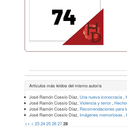
Detalles
Artículos más leídos del mismo autor/a
del
José Ramón Cossío Díaz,
Una nueva iconocracia
,
artículo
José Ramón Cossío Díaz,
Violencia y terror
,
Hechos
José Ramón Cossío Díaz,
Recomendaciones para 
José Ramón Cossío Díaz,
Imágenes memoriosas
,
<<
<
23
24
25
26
27
28