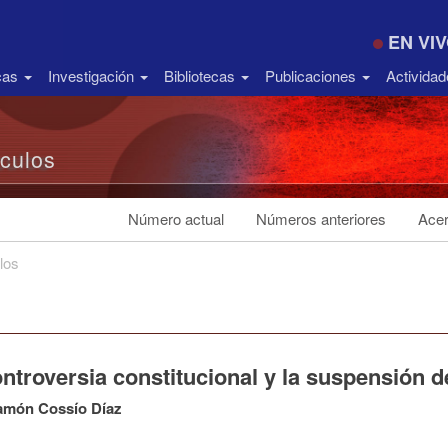
EN VI
icas
Investigación
Bibliotecas
Publicaciones
Activida
ículos
Número actual
Números anteriores
Acer
los
ntroversia constitucional y la suspensión d
amón Cossío Díaz