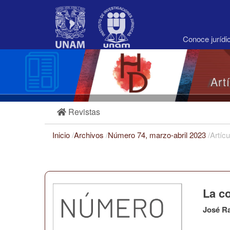
Navegación
principal
Contenido
principal
Conoce juríd
Barra
lateral
Art
Revistas
Inicio
/
Archivos
/
Número 74, marzo-abril 2023
/
Artícu
La co
José R