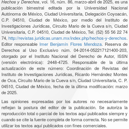
Hechos y Derechos
, vol. 16, núm. 86, marzo-abril de 2025, es una
publicación bimestral editada por la Universidad Nacional
Autónoma de México, Ciudad Universitaria, Delegación Coyoacán,
C.P. 04510, Ciudad de México, por medio del Instituto de
Investigaciones Jurídicas, Circuito Mario de la Cueva s/n, Ciudad
Universitaria, C.P. 04510, Ciudad de México, Tel. (52) 55 56 22 74
74,
http://revistas.juridicas.unam.mx/index.php/hechos-y-derechos
.
Editor responsable
Imer Benjamín Flores Mendoza
. Reserva de
Derechos al Uso Exclusivo núm. 04-2014-052217121400-203,
otorgado por el Instituto Nacional del Derecho de Autor, ISSN
(versión electrónica): 2448-4725. Responsable de la última
actualización de este número: Coordinación de Revistas del
Instituto de Investigaciones Jurídicas, Ricardo Hernández Montes
de Oca, Circuito Mario de la Cueva s/n, Ciudad Universitaria, C. P.
04510, Ciudad de México, fecha de la última modificación: marzo
de 2025.
Las opiniones expresadas por los autores no necesariamente
reflejan la postura del editor de la publicación. Se autoriza la
reproducción total o parcial de los textos aquí publicados siempre y
cuando se cite la fuente completa de forma correcta. No se permite
utilizar los textos aquí publicados con fines comerciales.