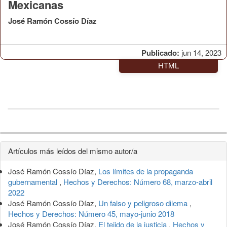
Mexicanas
José Ramón Cossío Díaz
Publicado:
jun 14, 2023
HTML
Detalles
Artículos más leídos del mismo autor/a
del
José Ramón Cossío Díaz,
Los límites de la propaganda
artículo
gubernamental
,
Hechos y Derechos: Número 68, marzo-abril
2022
José Ramón Cossío Díaz,
Un falso y peligroso dilema
,
Hechos y Derechos: Número 45, mayo-junio 2018
José Ramón Cossío Díaz,
El tejido de la justicia
,
Hechos y