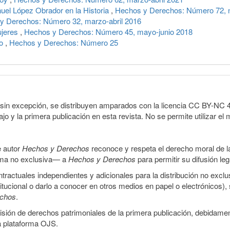
uel López Obrador en la Historia
,
Hechos y Derechos: Número 72, 
y Derechos: Número 32, marzo-abril 2016
ujeres
,
Hechos y Derechos: Número 45, mayo-junio 2018
mo
,
Hechos y Derechos: Número 25
sin excepción, se distribuyen amparados con la licencia CC BY-NC 4.0 
o y la primera publicación en esta revista. No se permite utilizar el 
e autor
Hechos y Derechos
reconoce y respeta el derecho moral de las
orma no exclusiva— a
Hechos y Derechos
para permitir su difusión le
ractuales independientes y adicionales para la distribución no exclus
stitucional o darlo a conocer en otros medios en papel o electrónicos)
echos
.
smisión de derechos patrimoniales de la primera publicación, debidamen
a plataforma OJS.