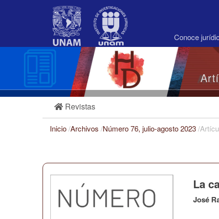
Navegación
principal
Contenido
principal
Conoce juríd
Barra
lateral
Art
Revistas
Inicio
/
Archivos
/
Número 76, julio-agosto 2023
/
Artícu
La c
José R