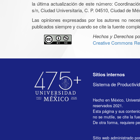
la última actualización de este número: Coordinaci
s/n, Ciudad Universitaria, C. P. 04510, Ciudad de Mé
Las opiniones expresadas por los autores no necesar
publicados siempre y cuando se cite la fuente complet
Hechos y Derechos
po
Creative Commons Rec
Sitios internos
Sistema de Productiv
Hecho en México, Univers
reservados 2021.
Esta página y sus conteni
no se mutile, se cite la fu
De otra forma, requiere per
Sitio web administrado por 