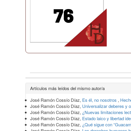
Detalles
Artículos más leídos del mismo autor/a
del
José Ramón Cossío Díaz,
Es él, no nosotros
,
Hecho
artículo
José Ramón Cossío Díaz,
Universalizar deberes y 
José Ramón Cossío Díaz,
¿Nuevas limitaciones lec
José Ramón Cossío Díaz,
Estado laico y libertad id
José Ramón Cossío Díaz,
¿Qué sigue con “Guacam
José Ramón Cossío Díaz,
Los derechos humanos 