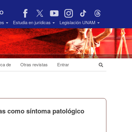
VO
des
Estudia en jurídicas
Legislación UNAM
ca de
Otras revistas
Entrar
nas como síntoma patológico