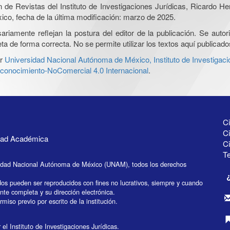
ón de Revistas del Instituto de Investigaciones Jurídicas, Ricardo 
xico, fecha de la última modificación: marzo de 2025.
iamente reflejan la postura del editor de la publicación. Se autoriz
a de forma correcta. No se permite utilizar los textos aquí publicad
r
Universidad Nacional Autónoma de México, Instituto de Investigaci
onocimiento-NoComercial 4.0 Internacional
.
Ci
Ci
idad Académica
C
Te
idad Nacional Autónoma de México (UNAM), todos los derechos
dos pueden ser reproducidos con fines no lucrativos, siempre y cuando
ente completa y su dirección electrónica.
miso previo por escrito de la institución.
el Instituto de Investigaciones Jurídicas.