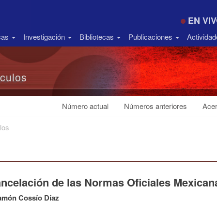
EN VI
icas
Investigación
Bibliotecas
Publicaciones
Activida
ículos
Número actual
Números anteriores
Acer
los
ancelación de las Normas Oficiales Mexica
amón Cossío Díaz