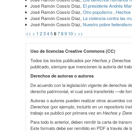
José Ramón Cossío Díaz,
El presidente Andrés Man
José Ramón Cossío Díaz,
Otro populismo
,
Hechos 
José Ramón Cossío Díaz,
La violencia contra las m
José Ramón Cossío Díaz,
Nuestro pobre federalis
<<
<
1
2
3
4
5
6
7
8
9
10
>
>>
Uso de licencias Creative Commons (CC)
Todos los textos publicados por
Hechos y Derechos
publicado, siempre que mencionen la autoría del trabaj
Derechos de autoras o autores
De acuerdo con la legislación vigente de derechos d
derecho patrimonial, el cual será transferido —de f
Autoras o autores pueden realizar otros acuerdos cont
Derechos
(por ejemplo, incluirlo en un repositorio in
trabajo se publicó por primera vez en
Hechos y Der
Para todo lo anterior, deben remitir la carta de tran
Este formato debe ser remitido en PDF a través de l