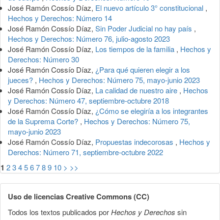
José Ramón Cossío Díaz,
El nuevo artículo 3° constitucional
,
Hechos y Derechos: Número 14
José Ramón Cossío Díaz,
Sin Poder Judicial no hay país
,
Hechos y Derechos: Número 76, julio-agosto 2023
José Ramón Cossío Díaz,
Los tiempos de la familia
,
Hechos y
Derechos: Número 30
José Ramón Cossío Díaz,
¿Para qué quieren elegir a los
jueces?
,
Hechos y Derechos: Número 75, mayo-junio 2023
José Ramón Cossío Díaz,
La calidad de nuestro aire
,
Hechos
y Derechos: Número 47, septiembre-octubre 2018
José Ramón Cossío Díaz,
¿Cómo se elegiría a los integrantes
de la Suprema Corte?
,
Hechos y Derechos: Número 75,
mayo-junio 2023
José Ramón Cossío Díaz,
Propuestas indecorosas
,
Hechos y
Derechos: Número 71, septiembre-octubre 2022
1
2
3
4
5
6
7
8
9
10
>
>>
Uso de licencias Creative Commons (CC)
Todos los textos publicados por
Hechos y Derechos
sin