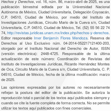
Hechos y Derechos
, vol. 16, núm. 86, marzo-abril de 2025, es una
publicación bimestral editada por la Universidad Nacional
Autónoma de México, Ciudad Universitaria, Delegación Coyoacán,
C.P. 04510, Ciudad de México, por medio del Instituto de
Investigaciones Jurídicas, Circuito Mario de la Cueva s/n, Ciudad
Universitaria, C.P. 04510, Ciudad de México, Tel. (52) 55 56 22 74
74,
http://revistas.juridicas.unam.mx/index.php/hechos-y-derechos
.
Editor responsable
Imer Benjamín Flores Mendoza
. Reserva de
Derechos al Uso Exclusivo núm. 04-2014-052217121400-203,
otorgado por el Instituto Nacional del Derecho de Autor, ISSN
(versión electrónica): 2448-4725. Responsable de la última
actualización de este número: Coordinación de Revistas del
Instituto de Investigaciones Jurídicas, Ricardo Hernández Montes
de Oca, Circuito Mario de la Cueva s/n, Ciudad Universitaria, C. P.
04510, Ciudad de México, fecha de la última modificación: marzo
de 2025.
Las opiniones expresadas por los autores no necesariamente
reflejan la postura del editor de la publicación. Se autoriza la
reproducción total o parcial de los textos aquí publicados siempre y
cuando se cite la fuente completa de forma correcta. No se permite
utilizar los textos aquí publicados con fines comerciales.