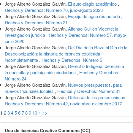
Jorge Alberto González Galván,
El auto-plagio académico
,
Hechos y Derechos: Número 76, julio-agosto 2023
Jorge Alberto González Galván,
Espejo de agua restaurado
,
Hechos y Derechos: Número 21
Jorge Alberto González Galván,
Alfonso Guillén Vicente: la
investigación jurídica
,
Hechos y Derechos: Número 57, mayo-
junio 2020
Jorge Alberto González Galván,
Del Día de la Raza al Día de la
Descolonización: la historia de bronces explicada
incompletamente
,
Hechos y Derechos: Número 6
Jorge Alberto González Galván,
Derecho Indígena: derecho a
la consulta y participación ciudadana
,
Hechos y Derechos:
Número 24
Jorge Alberto González Galván,
Nuevos presupuestos, para
nuevos tribunales locales
,
Hechos y Derechos: Número 31
Jorge Alberto González Galván,
Defensa de los profesionistas
,
Hechos y Derechos: Número 42, noviembre-diciembre 2017
1
2
3
4
5
6
7
8
9
10
>
>>
Uso de licencias Creative Commons (CC)