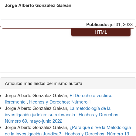
Jorge Alberto González Galván
Publicado:
jul 31, 2023
HTML
Detalles
Artículos más leídos del mismo autor/a
del
Jorge Alberto González Galván,
El Derecho a vestirse
artículo
libremente
,
Hechos y Derechos: Número 1
Jorge Alberto González Galván,
La metodología de la
investigación jurídica: su relevancia
,
Hechos y Derechos:
Número 69, mayo-junio 2022
Jorge Alberto González Galván,
¿Para qué sirve la Metodología
de la Investigación Jurídica?
,
Hechos y Derechos: Número 13